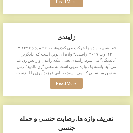
Read More
زایبندی
فمینیسم با واژه ها حرکت می کنددوشنبه ۲٣ مرداد ۱٣۹۶ –
۱۴ اوت ۲۰۱۷ زایبندی* واژه ای نوین است که جایگزین
“یائسگی” می شود. زایبندی یعنی اینکه زاییدن و زایش زن بند
می آید. یائسه یک واژه عربی است به معنی “زن ناامید”. زنان
به سن میانسالی که می رسند توانایی فرزندآوری را از دست
Read More
تعریف واژه ها: رضایت جنسی و حمله
جنسی