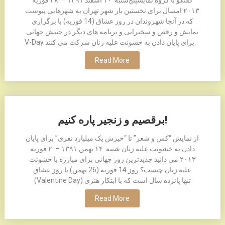
گفتگو با گروه نمایشپنج‌شنبه ۱۰ اسفند ۱٣۹۱ – ۲٨ فوريه
۲۰۱٣ امسال برای نخستین بار شهر تهران به شهرهایی پیوست
که در آنجا شهروندان در روز عشاق (14 فوریه) با برگزاری
نمایش و رقص و سخنرانی و برنامه های دیگر در جنبش جهانی
V-Day برای پایان دادن به خشونت علیه زنان شرکت می کنند.
Read More
برقصیم و زنجیر پاره کنیم!
از نمایش “کس و شعر” تا “خیزش یک میلیارد نفری” برای پایان
دادن به خشونت علیه زنان شنبه ۱۴ بهمن ۱٣۹۱ – ۲ فوريه
۲۰۱٣ می دانید جدیدترین روز جهانی برای مبارزه با خشونت
علیه زنان چیست؟ روز 14 فوریه (26 بهمن) یا روز عشاق
(Valentine Day) تنها پانزده سال است که با ابتکار هنری
Read More