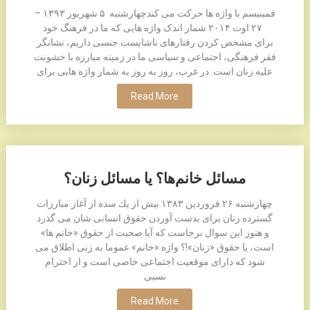
فمینیسم با واژه ها حرکت می کندچهارشنبه ۵ شهريور ۱٣۹٣ –
۲۷ اوت ۲۰۱۴ شمار اندک واژه هایی که ما در فرهنگ خود
برای مشخص کردن رفتارهای ناشایست جنسی داریم، نشانگر
فقر فرهنگی، اجتماعی و سیاسی ما در زمینه مبارزه با خشونت
علیه زنان است. در غرب، روز به روز به شمار واژه هایی برای
Read More
مسائل خانم‌ها؟ يا مسائل زنان؟
چهارشنبه ۲۶ فروردين ۱۳۸۳ بيش از يك سده از آغاز مبارزات
گسترده زنان برای بدست آوردن حقوق انسانی شان می گذرد
و هنوز اين سوال برجاست كه آيا صحبت از حقوق «خانم ها»
است، يا حقوق «زنان»!؟ واژه «خانم» عموما به زنی اطلاق می
شود كه دارای موقعيت اجتماعی خاصی است و از احترام
نسبی
Read More