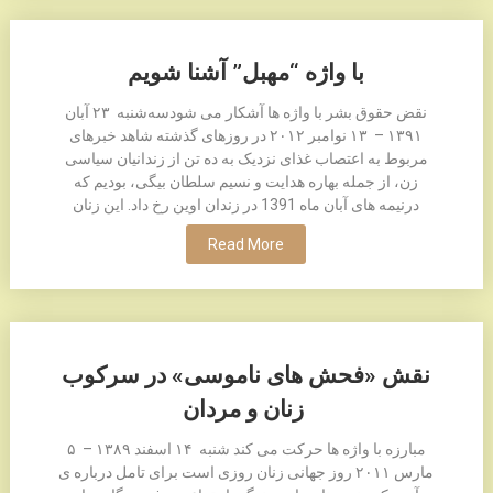
با واژه “مهبل” آشنا شویم
نقض حقوق بشر با واژه ها آشکار می شودسه‌شنبه ۲٣ آبان
۱٣۹۱ – ۱٣ نوامبر ۲۰۱۲ در روزهای گذشته شاهد خبرهای
مربوط به اعتصاب غذای نزدیک به ده تن از زندانیان سیاسی
زن، از جمله بهاره هدایت و نسیم سلطان بیگی، بودیم که
درنیمه های آبان ماه 1391 در زندان اوین رخ داد. این زنان
Read More
نقش «فحش های ناموسی» در سرکوب
زنان و مردان
مبارزه با واژه ها حرکت می کند شنبه ۱۴ اسفند ۱٣٨۹ – ۵
مارس ۲۰۱۱ روز جهانی زنان روزی است برای تامل درباره ی