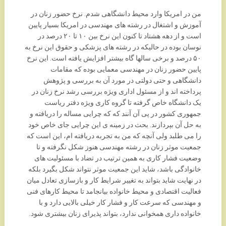
من در امریکا وارد محیط دانشگاهی شدم. نرخ حضور زنان در
آموزش و اشتغال در رشته های مهندسی در امریکا بسیار پایین
است و از دهه هشتاد تا کنون این نرخ بین ۱۰ تا ۲۰ درصد در
نوسان بوده در حالیکه در رشته های پزشکی و حقوق این نرخ به
۵۰ درصد و برخی سالها گاه بیشتر افزایش یافته است. این نرخ
پایین حضور زنان در مهندسی معمایی بوده که مقامات
دانشگاهی و حتی دولتی در مورد آن به بررسی و پژوهش
پرداخته اند و از مسئول اداری ویژه بررسی رشد نرخ زنان در
یک دانشگاه خاص گرفته تا گروه کاری ویژه دفتر ریاست
جمهوری کشور در پی آن آنند که که چرایی مساله را دریافته و
به حل آن بپردازند. بحث در زمینه ی این چرایی جای خاص خود
را می طلبد ولی آنچه که من به تجربه دریافته ام، این است که
جمعیت موثر زنان در رشته مهندسی هنوز شکل نگرفته و تا
وضعیت فشار کاری به همین ترتیب در تضاد با مسئولیت های
خانوادگی باشد، شاید این جمعیت موثر نتواند شکل بگیرد بلکه
در نهایت شاید بتواند به تغییر شرایط کار و بازسازی تعادل میان
فعالیت اقتصادی و محیط خانواده بیانجامد تا محیط کارهای فنی
و مهندسی که سرعت کار و فشار کار خیلی بالایی دارد و با
خانواده داری همخوانی ندارد، بتواند پذیرای زنان بیشتری شود.