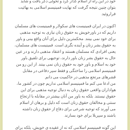
خود در این راه از اسلام گذار کرد و تحولی دگر یافت و شاید
بتوان چنین نتیجه گرفت که نهایت فمینیسم اسلامی به بهائیت
فراروئید.
اکنون در ایران فمینیست های سکولار و فمینیست های مسلمان
داریم که در باورخویش به حقوق زنان نیازی به توجیه مذهبی
برای خود نمی بینند. محکمترین دلیل برای آنان واقع بینی و باور
به حقوق بشر زنان و آینده نگری است. فمینیست های مسلمان،
یعنی افرادی که مسلمان هستند و اعتقاد مذهبی دارند و در عین
حال به حقوق بشر زنان باور دارند، توجیهی برای تلفیق باور
خود به اسلام و باور خود به حقوق زنان نمی بینند. از این رو من
فمینیسم اسلامی را ساختگی و فقط سپر دفاعی در مقابل
قشرهای مرتجع مذهبی در حاکمیت می دانم.
من ادعا می کنم ما فمینیسم اسلامی نداریم چون در کشور ما،
هواداران واقعی حقوق زنان به دنبال توجیه مذهبی برای این
حقوق نیستند. بلکه به باور من آنان بیشتر در مقابله با ارتجاع
سنتی و مخالفان حقوق زنان است که دلیل و برهان از اسلام
می آورند که توجیه شرعی برای دفاع از حقوق زنان داشته
باشند و سپربلا برای خود بسازند.
این گونه فمینیسم اسلامی که نه از عقیده ی خویش، بلکه برای