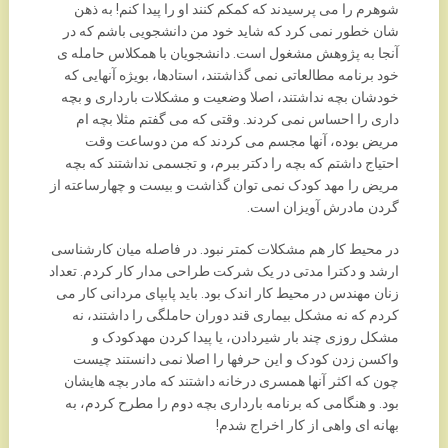
شوهرم را می پرسیدند که کمکم کنند او را پیدا کنم! به ذهن
شان خطور نمی کرد که شاید خود من دانشجویی باشم که در
آنجا به پژوهش مشغول است. دانشجویان با همکلاس حامله ی
خود برنامه مطالعاتی نمی گذاشتند، استادها، بویژه آنهایی که
خودشان بچه نداشتند، اصلا وضعیت و مشکلات بارداری و بچه
داری را احساس نمی کردند. وقتی که می گفتم مثلا بچه ام
مریض بوده، آنها مجسم می کردند که من دوساعت وقت
احتیاج داشتم که بچه را دکتر ببرم، و تجسمی نداشتند که بچه
مریض را مهد کودک نمی توان گذاشت و بیست و چهارساعته از
گردن مادرش آویزان است.
در محیط کار هم مشکلات کمتر نبود. در فاصله میان کارشناسی
ارشد و دکترا مدتی در یک شرکت طراحی مدار کار کردم. تعداد
زنان مهندس در محیط کار اندک بود. باید پابپای مردانی کار می
کردم که نه مشکل بیماری قند دوران حاملگی را داشتند، نه
مشکل روزی چند بار شیردادن، یا پیدا کردن مهدکودک و
واکسن زدن کودک و این حرفها را اصلا نمی دانستند چیست
چون که اکثر آنها همسری درخانه داشتند که مادر بچه هایشان
بود. و هنگامی که برنامه بارداری بچه دوم را مطرح کردم، به
بهانه ای واهی از کار اخراج شدم!