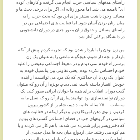
راستای هدفهای سیاسی حزب انجام می گرفت و کارهای “توده
ای” نامیده می شد. اما محور زنانه ای اگر برای برخی بحث ها و
مسائل وجود داشت بیشتر برای این بود که بحث حزب را به
میان زنان بردن آسان شود. اما فعالیت های اجتماعی من در
راستای مسائل و حقوق زنان بطور جدی در دوران دانشجویی
در دانشگاه برکلی آغاز شد.
من زن بودن را با باردار شدن بود که تجربه کردم. پیش از آنکه
باردار و بچه دار شوم، هیچگونه مانعی را به عنوان یک زن
برسرراه خودم نمی دیدم و در محیط اجتماعی تبعیضی را علیه
خودم احساس نکرده بودم. یعنی تفاوتی بین پتانسیل خودم به
عنوان یک زن با آن حداکثری که یک مرد می توانست از آینده
خودش انتظار داشته باشد، نمی دیدم. بویژه از آن رو که میتوان
گفت دوران انقلاب برای همه ما جوانان ایرانی بطور کلی یک
دوران توانمندسازی بود. توانمندسازی از آن رو که نسل ما به
سلطنت ۲۵۰۰ ساله خاتمه دادیم، شاه را از کشور بیرون
کردیم، و توی دهن امریکا زدیم. و دیگر اینکه در فعالیت های
سیاسی در گروههای چپ در فضای اجتماعی گستردهای بودیم
که دختروپسر برابر شمرده می شدند، با هم کار می کردند و با
هم کوه می رفتند. حتی ازدواج میان بچه ها مدل جدیدی از
رابطه یک زوج به عنوان دو همسر که پابپای هم فعالیت حزبی