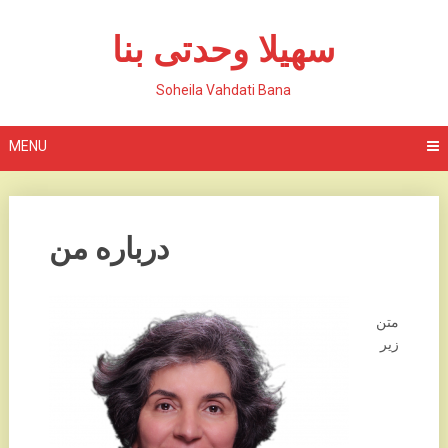
Skip
to
سهیلا وحدتی بنا
content
Soheila Vahdati Bana
MENU
درباره من
متن
زیر