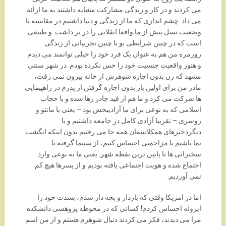
می کردند و در کار و زندگی مشارکت مشابه داشتند به ما ارائه
می داد. چشم اندازی که ما از زندگی و دنیا داشتیم در مقایسه با
وضعیت نسل پیش از ما واقعا انقلابی را در بر داشت. و طبیعی
است که در چنین شرایطی بو با چنین تجربیاتی از زندگی
روزمره من هم به عنوان یک فرد خود را خیلی توانمند می دیدم
و هنوز واقعیت جنسیت خود را حس نکرده بودم. در شهر سنتی
مشهد که زن بدون اجازه شوهرش از خانه بیرون نمی رفت،
مادر من برای اولین بار بدون اجازه گرفتن از پدرم در راهپیمایی
ها شرکت می کرد و ما هم از قید چادر رها شده و با حجاب
اسلامی که به نوعی برای ما آزادیبخش بود – یعنی با مانتو و
روسری – تقریبا آزادی کامل در جامعه داشتیم و با
دیگردخترهای همکلاسمان همه جا می رفتیم بدون اینکه انگشت
نما باشیم یا مزاحمتی احساس کنیم، از سینما گرفته تا
سخنرانی ها تا پایین ترین نقطه شهر. یعنی ما به نوعی وارد
اجتماع شده و هویت اجتماعی یافته بودیم و از پسرها هیچ کم
نمی آوردیم.
اما در امریکا وقتی که باردار و بچه دار شدم، بشدت خود را
ایزوله احساس کردم! کسانی که در محوطه پژوهشی دانشکده
مرا می دیدند، فکر می کردند دنبال شوهرم هستم و از من اسم