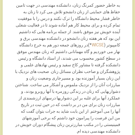
به خاطر حضور کمرنگ زنان، دانشکده مهندسی در جهت تامین
حفاظ های حمایتی از زنان دانشجو تلاش می کرد تا زنان به
خاطر فشار محیط دانشگاه را ترک نکنند و درس را با موفقیت
تمام کرده و برای محیط کار هم آماده شوند تا در فعالیت شغلی
آینده خویش نیز موفق باشند. از جمله برنامه هایی که داشتیم
این بود که هر هفته زنان دانشجو در دانشکده مهندسی برق و
کامپیوتر (
WICSE
*)در روزهای جمعه دور هم به خرج دانشگاه
نهار می خوردیم و گاه مهمانانی داشتیم که زنان مهندس موفق
در سطح کشور محسوب می شدند، از استاد دانشگاه و رئیس
دانشکده گرفته تا مشاور کاخ سفید و رئیس نهادهای علمی و
پژوهشگران و صاحب نظران مسائل زنان. صحبت های نزدیک با
این زنان بسیار آموزنده بود. و مسیرجاری وضعیت زنان و
مبارزات آنان را از نزدیک ملموس و آشکار می ساخت. شناختن
دشواریهایی که زنان در زندگی روزمره با آنها روبرو بودند، و
عملکرد آنها برای غلبه بر این دشواریها درسهای ارزشمندی از
مبارزات زنان برای من در بر داشت که در حین ثبت در تاریخ
آنها را می آموختم. از این بابت شاید به جرات بتوان گفت که
من این فرصت را پیرامون خود داشتم که برخی آموزشهای
فمینیستی را در مکتب مبارزترین زنان پیشگام دوران خویش در
دانشکده مهندسی دیده ام.