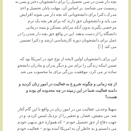
بچه دار شدن در سن تحصیل را برای دانشجویان دختر و پسر به
رسمیت می شناسد. بر اساس آن، مهلت پایان تحصیل و اخذ
مدرک دکترا برای دانشجویانی که بچه دار می شوند افزایش
می یابد و دانشجویان حق دارند که برای هر بچه یک ترم
مرخصی بگیرند بدون آنکه مزایای مسکن و بیمه درمانی
دانشگاه را از دست بدهند. این در واقع حق بچه دار شدن را در
عمل برای دانشجویان دوره کارشناسی ارشد و دکترا تضمین
می کند. [
1
]
این برای دانشجویان اولین لایحه از نوع خود در امریکا بود که
ضمن اینکه زندگی را برای من و دیگر پدران و مادران دانشجو
ساده تر می کرد، موفقیت بزرگی برای ما محسوب می شد.
از چه زمانی و چگونه شرو ع به فعالیت در امور زنان کردید و
دامنه فعالیت شما در این زمینه در چه محدوده ای بوده و
هست؟
سهیلا وحدتی: فعالیت من در امور زنان در واقع با این گام آغاز
شد. من تبعیض، فشار، و تحقیر را از نزدیک لمس کردم، و در
جهت دفاع از حق تحصیل خودم – که همواره حق بدیهی خودم
می دانستم و به خاطر آن به امریکا آمده بودم – فعالیت خودم