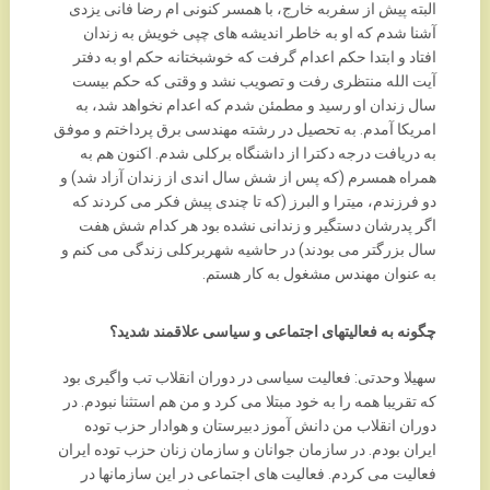
البته پیش از سفربه خارج، با همسر کنونی ام رضا فانی یزدی
آشنا شدم که او به خاطر اندیشه های چپی خویش به زندان
افتاد و ابتدا حکم اعدام گرفت که خوشبختانه حکم او به دفتر
آیت الله منتظری رفت و تصویب نشد و وقتی که حکم بیست
سال زندان او رسید و مطمئن شدم که اعدام نخواهد شد، به
امریکا آمدم. به تحصیل در رشته مهندسی برق پرداختم و موفق
به دریافت درجه دکترا از داشنگاه برکلی شدم. اکنون هم به
همراه همسرم (که پس از شش سال اندی از زندان آزاد شد) و
دو فرزندم، میترا و البرز (که تا چندی پیش فکر می کردند که
اگر پدرشان دستگیر و زندانی نشده بود هر کدام شش هفت
سال بزرگتر می بودند) در حاشیه شهربرکلی زندگی می کنم و
به عنوان مهندس مشغول به کار هستم.
چگونه به فعالیتهای اجتماعی و سیاسی علاقمند شدید؟
سهیلا وحدتی: فعالیت سیاسی در دوران انقلاب تب واگیری بود
که تقریبا همه را به خود مبتلا می کرد و من هم استثنا نبودم. در
دوران انقلاب من دانش آموز دبیرستان و هوادار حزب توده
ایران بودم. در سازمان جوانان و سازمان زنان حزب توده ایران
فعالیت می کردم. فعالیت های اجتماعی در این سازمانها در