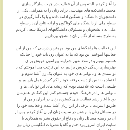
را آغاز کردم. البته پس از آن فعالیت در جهت سازگارسازی
محیط دانشکده های مهندسی برای زنان را به همراهی یکی از
دانشجویان دانشگاه واشنگتن ادامه داده و با یک آمارگیری در
سطح ملی از دانشگاه های گوناگون و ارائه نتایج آن در سطح
ملی به دانشجویان و مسئولان دانشگاههای امریکا سعی کردیم
به طرح مساله از نگاه زنان دانشجو بپردازیم.
این فعالیت ها راهگشای من بود. مهمترین درسی که من از این
فعالیتها آموختم این بود که ما به عنوان زن باید خود را چنانکه
هستیم ببینیم و درصدد تغییر شرایط پیرامون خویش برای
بهترسازی زندگی خویش برآییم. به این ترتیب می آموختم که با
توانمندی ها و ناتوانی های خود به عنوان یک زن آشنا شوم و
اعتماد به نفس از دست رفته خود را کم کم در عمل بازیابم. و
طبیعی است که علاقمند بودم که ریشه های این توانایی ها و
ناتوانی ها را در فرهنگ خودم جستجو کنم. این کنکاش همزمان
بود با آغاز رشد فعالیت های گسترده زنان در ایران و من از
طریق اینترنت با برخی از این زنان آشنا شدم و فعالیت خود را
در مسائل زنان با نوشتن در سایت زنان ایران آغاز کردم. پس از
آن در زمینه مسائل زنان و دفاع از حقوق بشر به همکاری با
سایت ایران امروز پرداختم و گاه با نشریات انگلیسی زبان نیز