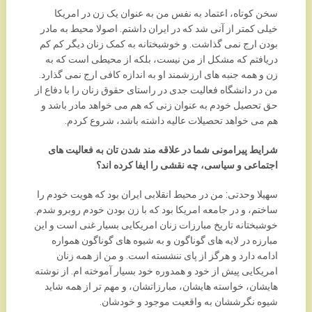
سخن کوتاه، اعتماد به نفس من به عنوان یک زن در امریکا
خیلی کمتر از آنی شد که در ایران داشتم. اصولا محیط به مادر
بودن ارج نمی گذاشت. و خوشبختانه به کمک زنان دیگر کم کم
دریافتم که مشکل از من نیست، بلکه از محیطی است که به
زن و همه جنبه های ارزشمند او به اندازه کافی ارج نمی گذارد.
من در دانشگاه فعالیت جدی در راستای حقوق زنان را با دفاع از
حق تحصیل خودم به عنوان زنی که هم می خواهد مادر باشد و
هم می خواهد تحصیلات عالیه داشته باشد، شروع کردم.
شرایط پیرامونی شما در علاقه مند شدن تان به فعالیت های
اجتماعی و سیاسی، چه نقشی را ایفا کرده اند؟
سهیلا وحدتی: من در محیط انقلابی ایران بود که هویت خودم را
ساختم، و در جامعه امریکا بود که با زن بودن خودم روبرو شدم.
خوشبختانه تاریخ مبارزات زنان امریکایی بسیار غنی است و این
مبارزه در لایه های گوناگون و به شیوه های گوناگون همواره
ادامه دارد و هرگز از پای ننشسته است. و من از همه زنان
امریکایی پیش از خود و همدوره خود بسیار آموخته ام. از نوشته
هایشان، خواسته هایشان، مبارزاتشان، و مهم تر از همه شاید
شیوه نگرششان به واقعیت موجود و خودشان.