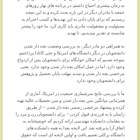
به زمان بیشتری احتیاج داشتم. در برنامه های نهار روزهای
جمعه با مادران دیگر در این باره بحث کرده و به این نتیجه
رسیدیم که برای پایان دادن به این تهدیدها و کسب احترام به
مسئولیت و مشغولیت مادری باید کاری کرد. ما خود را بیشتر
شایسته ی تقدیر میدیدیم، تا تهدید.
به همراهی دو مادر دیگر، به بررسی وضعیت بچه دار شدن
دانشجویان در دیگر دانشگاه های امریکا و حتی کانادا پرداختیم.
متوجه شدیم که امکان خوابگاه برای دانشجویان پس از ازدواج
وجود دارد، اما در عمل امکان بچه دار شدن وجود ندارد. یعنی
مرخصی بچه دار شدن و تمدید مهلت پایان تحصیل و پژوهش
برای دانشجویان وجود ندارد.
ما با بررسی نتایج سرشماری جمعیت در امریکا، آماری از
همزمانی میانگین سن بچه دار شدن و سن تحصیلات عالیه تهیه
کرده و پیشنهاد مرخصی رسمی بچه دار شدن – از طریق
زایمان یا به فرزندی قبول کردن – برای دانشجویان زن و مرد را
به مقامات دانشکده مهندسی ارائه کردیم که خوشبختانه به
اتفاق آرا پذیرفته شد. این لایحه بعدا به همه دانشکده های
دانشگاه برکلی تعمیم یافت و اولین لایحه ای است که حقوق