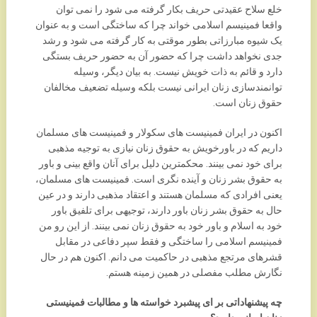
خلع سلاح عقیدتی حریف بکار گرفته می شود را نمی توان
واقعا فمینیسم اسلامی خواند چرا که ساختگی است و به عنوان
یک شیوه مبارزاتی بطور موقتی به کار گرفته می شود و رشد
جدی نخواهد داشت چرا که حضور آن به حضور حریف بستگی
دارد و قائم به ذات خویش نیست. به بیان دیگر، وسیله
توانمندسازی زنان ایرانی نیست بلکه وسیله تضعیف مخالفان
حقوق زنان است.
اکنون در ایران فمینیست های سکولار و فمینیست های مسلمان
داریم که در باورخویش به حقوق زنان نیازی به توجیه مذهبی
برای خود نمی بینند. محکمترین دلیل برای آنان واقع بینی و باور
به حقوق بشر زنان و آینده نگری است. فمینیست های مسلمان،
یعنی افرادی که مسلمان هستند و اعتقاد مذهبی دارند و در عین
حال به حقوق بشر زنان باور دارند، توجیهی برای تلفیق باور
خود به اسلام و باور خود به حقوق زنان نمی بینند. از این رو من
فمینیسم اسلامی را ساختگی و فقط سپر دفاعی در مقابل
قشرهای مرتجع مذهبی در حاکمیت می دانم. اکنون هم در حال
نگارش مطلب مفصلی در همین زمینه هستم.
چه پیشنهاداتی بر ای پیشبرد خواسته ها و مطالبات فمینیستی