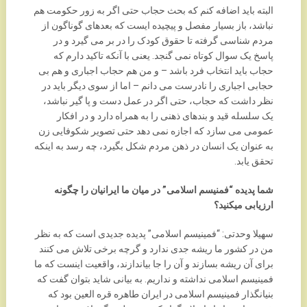
البته باید اضافه کنم که بحث حجاب حتی اگر به زور حکومت هم
نباشد، باز بسیار مفصل و پیچیده ایست که بعدهای گوناگون از
مردم شناسی گرفته تا حقوق کودک را در بر می گیرد و در
پاسخ یک سوال کوتاه نمی گنجد. یعنی با آنکه تاکید دارم که
حجاب باید انتخاب فرد باشد – و من هم حجاب اجباری و هم بی
حجابی اجباری را نادرست می دانم – اما از سوی دیگر باید در
نظر داشت که حجاب، حتی اگر در عمل دست و پا گیر نباشد،
یک سلسله قید و بندهای ذهنی را به همراه دارد و در افکار
عمومی می سازد که اجازه نمی دهد حتی تصویر شکوفایی زن
به عنوان یک انسان در ذهن مردم شکل بگیرد، چه رسد به اینکه
تحقق یابد.
شما پدیده “فمنیسم اسلامی” در میان ما ایرانیان را چگونه
ارزیابی میکنید؟
سهیلا وحدتی: “فمینیسم اسلامی” پدیده جدیدی است که به نظر
من در کشور ما ریشه جدی ندارد و گرچه برخی تلاش می کنند
برای آن ریشه بسازند و آن را جا بیاندازند، واقعیت اینست که ما
فمینیسم اسلامی نداشته و نداریم. به بیانی شاید بتوان گفت که
بنیانگذار فمینیسم اسلامی در ایران طاهره قره العین بود که