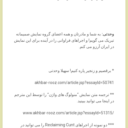
وحدتی:
به شما و مادرتان و همه اعضای گروه نمایش صمیمانه
تبریک می گویم! و اجراهای فراوانی را در آینده برای این نمایش
در ایران آرزو می کنم.
* برقصیم و زنجیر پاره کنیم! سهیلا وحدتی
akhbar-rooz.com/article.jsp?essayId=50741
** ترجمه متن نمایش “منولوگ های واژن” را توسط این مترجم
در اینجا می توانید ببینید.
/www.akhbar-rooz.com/article.jsp?essayId=51315
*** دو نمونه از اجراهای Reclaiming Cunt را می توانید در