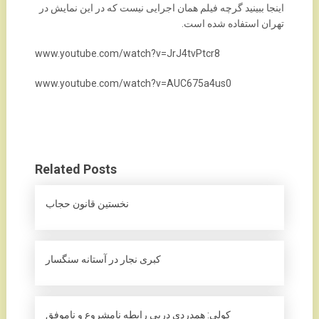
اینجا ببینید گرچه فیلم همان اجرایی نیست که در این نمایش در
تهران استفاده شده است.
www.youtube.com/watch?v=JrJ4tvPtcr8
www.youtube.com/watch?v=AUC675a4us0
Related Posts
نخستین قانون حجاب
کبری نجار در آستانه سنگسار‏
کولی: همدردی درپی رابطه نامشروع و ناموفق