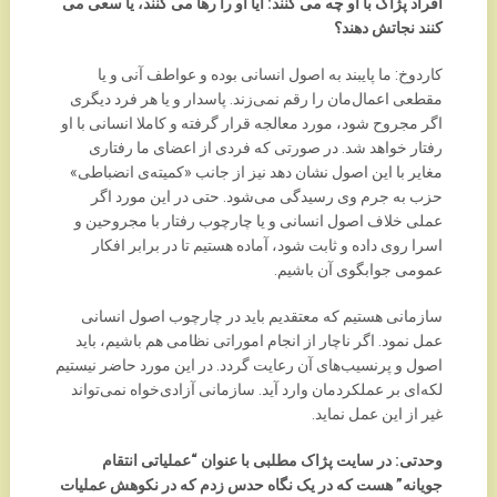
افراد پژاک با او چه می کنند: آیا او را رها می کنند، یا سعی می
کنند نجاتش دهند؟
کاردوخ: ما پایبند به اصول انسانی بوده و عواطف آنی و یا
مقطعی اعمال‌مان را رقم نمی‌زند. پاسدار و یا هر فرد دیگری
اگر مجروح شود، مورد معالجه قرار گرفته و کاملا انسانی با او
رفتار خواهد شد. در صورتی که فردی از اعضای ما رفتاری
مغایر با این اصول نشان دهد نیز از جانب «کمیته‌ی انضباطی»
حزب به جرم وی رسیدگی می‌شود. حتی در این مورد اگر
عملی خلاف اصول انسانی و یا چارچوب رفتار با مجروحین و
اسرا روی داده و ثابت شود، آماده هستیم تا در برابر افکار
عمومی جوابگوی آن باشیم.
سازمانی هستیم که معتقدیم باید در چارچوب اصول انسانی
عمل نمود. اگر ناچار از انجام اموراتی نظامی هم باشیم، باید
اصول و پرنسیب‌های آن رعایت گردد. در این مورد حاضر نیستیم
لکه‌ای بر عملکردمان وارد آید. سازمانی آزادی‌خواه نمی‌تواند
غیر از این عمل نماید.
وحدتی: در سایت پژاک مطلبی با عنوان “عملیاتی انتقام
جویانه” هست که در یک نگاه حدس زدم که در نکوهش عملیات