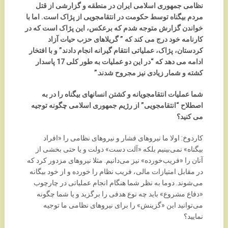
نظامی جمهوری اسلامی ایران در منطقه و گزارشی از قتل
مردم بیگناه توسط حکومت در انتقامجویی از پژاک است. اما با
خواندن گزارش متوجه شدم که برعکس، این پژاک است که در
کارنامه خود درج می کند که ” گریلاهای حزب حیات آزاد
کردستان، پژاک، عملیاتی انتقام گیرانه انجام دادند” و با افتخار
ادامه می دهد که “در این دو عملیات به طور کلی 17 پاسدار
کشته و شمار زیادی نیز مجروح شدند.”
شما عملیات انتقامجویانه و کشتن انسانهای بیگناه را در به
اصطلاح “انتقامجویی” از رژیم جمهوری اسلامی چگونه توجیه
می کنید؟
کاردوخ: اولا ما نیروهای فشار و نیروهای نظامی را «افراد
بیگناه» نمی‌بینیم بلکه «آلت دست» دولت و یا حتی بخشی از
آنان را «فریب‌خورده» نیز می‌دانیم. مثلا نیروهای مزدور کرد که
در مقابل امتیازات مالی، فریب نظام را خورده و از خود بیگانه
می‌شوند. دوما به نظر شما هنگام انجام عملیاتی در چارچوب
«دفاع مشروع» باید چه نوع هدفی را برگزید و یا شما چگونه
می‌توانید این «گزینش» را برای نیروهای نظامی ما توجیه
نمایید؟