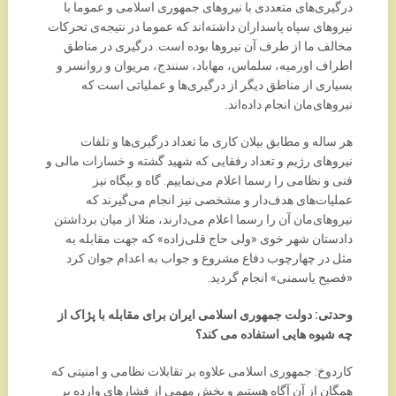
درگیری‌های متعددی با نیروهای جمهوری اسلامی و عموما با
نیروهای سپاه پاسداران داشته‌اند که عموما در نتیجه‌ی تحرکات
مخالف ما از طرف آن نیروها بوده است. درگیری در مناطق
اطراف اورمیه، سلماس، مهاباد، سنندج، مریوان و روانسر و
بسیاری از مناطق دیگر از درگیری‌ها و عملیاتی است که
نیروهای‌مان انجام داده‌اند.
هر ساله و مطابق بیلان کاری ما تعداد درگیری‌ها و تلفات
نیروهای رژیم و تعداد رفقایی که شهید گشته‌ و خسارات مالی و
فنی و نظامی را رسما اعلام می‌نماییم. گاه و بیگاه نیز
عملیات‌های هدف‌دار و مشخصی نیز انجام می‌گیرند که
نیروهای‌مان آن را رسما اعلام می‌دارند، مثلا از میان برداشتن
دادستان شهر خوی «ولی حاج قلی‌زاده» که جهت مقابله به
مثل در چهارچوب دفاع مشروع و جواب به اعدام جوان کرد
«فصیح یاسمنی» انجام گردید.
وحدتی: دولت جمهوری اسلامی ایران برای مقابله با پژاک از
چه شیوه هایی استفاده می کند؟
کاردوخ: جمهوری اسلامی علاوه بر تقابلات نظامی و امنیتی که
همگان از آن آگاه هستیم و بخش مهمی از فشارهای وارده بر