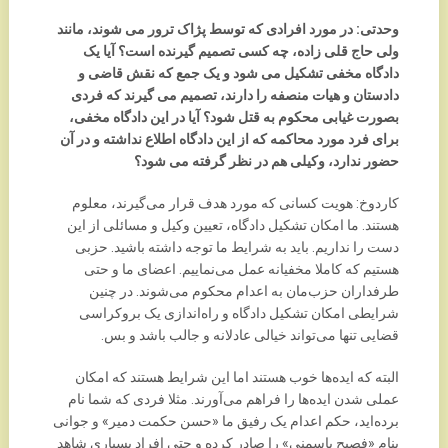
وحدتی: در مورد افرادی که توسط پژاک ترور می شوند، مانند
ولی حاج قلی زاده، چه کسی تصمیم گیرنده است؟ آیا یک
دادگاه مخفی تشکیل می شود و یک جمع که نقش قاضی و
دادستان و هیات منصفه را دارند، تصمیم می گیرند که فردی
بصورت غیابی محکوم به قتل شود؟ آیا در این دادگاه مخفی،
برای فرد مورد محاکمه که از این دادگاه اطلاع نداشته و در آن
حضور ندارد، وکیلی هم در نظر گرفته می شود؟
کاردوخ: هویت کسانی که مورد هدف قرار می‌گیرند، معلوم
هستند. ما امکان تشکیل دادگاه، تعیین وکیل و مسائلی از این
دست را نداریم. باید به شرایط ما توجه داشته باشید. حزبی
هستیم که کاملا مخفیانه عمل می‌نماییم. اعضای ما و حتی
طرفداران حزب‌مان به اعدام محکوم می‌شوند. در چنین
شرایطی امکان تشکیل دادگاه و راه‌اندازی یک بروکراسی
قضایی تنها می‌تواند خیالی عادلانه و جالب باشد و بس.
البته که ایده‌ها خوب هستند اما این شرایط هستند که امکان
عملی شدن ایده‌ها را فراهم می‌آورند. مثلا فردی که شما نام
برده‌اید، حکم اعدام یک رفیق ما «حسن حکمت دمیر» و جوانی
بنام «فصیح یاسمنی» را صادر کرده و حتی افراد بسیاری شاهد