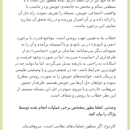
که ما خود نیز از آن انتقاد داریم. بلکه منظور این است تا با
منطقی سالم و مختص به جامعه‌ی خویش و در تناسب با
واقعیت اجتماعی خویش، مسئله را تعریف نموده، راه حل آن
را ارائه داده و بر آن اصرار ورزیده و در راه تحقق آن مبارزه
نماییم. این برخورد ماست.
خطاب ما به همین جهت روشن است. مواضع قدرت با برخورد
«نفی و نابودی» در پی نابودی و یا آسیمیله برآمده و آن را به
شیوه‌ای دیگر می‌نمایانند. صاحبان برخورد «حماسی» دم از
طرفداری از «تمامیت» می‌زنند، اما در صورت وجود فرصت و
امکانات به راحتی به بازیچه تبدیل می‌گردند. اما ما دولت چه در
قوی‌ترین شرایط باشد، چه در ضعیف‌ترین و یا وضعیتی طبیعی
و نرمال باشد، خواسته‌های خویش را به صورت روشن مطرح
نموده و خواهان حل آن‌ها بین خویش هستیم. طرفدار حضور
نیروهایی خارجی و یا نیروی سوم در حل این مسئله نیستیم. از
این نظر خطاب ما روشن و شفاف است.
وحدتی: لطفا بطور مشخص برخی عملیات انجام شده توسط
پژاک را بیان کنید.
کاردوخ: اگر منظور عملیات‌های نظامی است، نیروهای‌مان