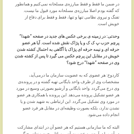
در ضمن ما فقط و فقط مبارزه‌ی مسلحانه نمی‌کنیم و همانطور
که گفته بودم اصلا مبارزه‌ی مسلحانه مورد قبول ما نیست.
تفنگ و نیروی نظامی تنها و تنها، فقط و فقط برای دفاع از
خویش است.
وحدتی: در زمینه ی برخی عکس های جدید در صفحه “شهدا”
پرچم حزب پ ک ک و یا پژاک نقش شده است. آیا هر عضو
حرفه ای و نیمه حرفه ای پژاک با آگاهی به احتمال کشته شدن
خویش در مقابل این پرچم عکس می گیرد تا پس از کشته شدن
وی در صفحه “شهدا” درج شود؟
کاردوخ: هر عضوی که به عضویت سازمان ما درمی‌آید،
مشخصات وی از طرف واحد بایگانی تهیه گشته و در پرونده‌ی
وی درج می‌گردد. واحد بایگانی و آرشیو بصورتی وسیع در مورد
هر عضو تشکیل پرونده می‌دهد. این پرونده با همکاری هر عضو
در مورد وی تشکیل می‌گردد. این ارتباطی به شهید شدن و یا
نشدن ندارد، بلکه بصورت وظیفه‌ای در مقابل هر فرد عضو
انجام داده می‌شود.
البته که ما سازمانی هستیم که هر عضو آن در ابتدای مشارکت
در آن و یا درآمدن به عضویت آن، مسائلی چون زندان، جنگ،