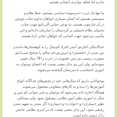
ندارم اما شاهد مواردی آنچنانی هستم.
ما تنها یک حزب «مرسوم» سیاسی نیستیم، عملا نظام و
سیستمی هستیم که کسان بسیاری خواهان تداوم حیات خویش
در آن چارچوب هستند. به نوعی حیاتی آلترناتیو جهت حیات
تحمیلی نظام تحمیلی بر کردستان را سازمان داده‌ایم و این
مأمنی می‌شود جهت کسانی که خواهان حیاتی آزاد هستند.
حدالامکان اجازه‌ی آمدن افراد کم‌سال را به کوهستان‌ها نداده و
دور شدن از «تحصیل» و «پرورش»ی سالم را صحیح نمی‌دانیم.
بصورت رسمی نیز سن عضویت در حزب را 18 سال تعیین
نموده‌ایم. ولی این نیز بدان معنی نیست که اعضای نوجوان به
اموری نامتناسب با سن‌شان گماشته می‌شوند.
نوجوانانی داریم که سال‌هایی چند در بخش‌های جداگانه انواع
آموزش‌ها را دیده و به کارهای متفاوتی مشغول می‌شوند.
هیچگاه اجازه داده نمی‌شود که نوجوان و حتی جوانی کم سن و
سال به اموری نظیر امور نظامی مشغول شود. ولی مسائلی
نظیر «بمباران» و «حوادث» و «بیماری» اگر منجر به شهید شدن
رفیقی شود، این بدان معنی نیست که در امری نظامی جانش
را از دست داده است.