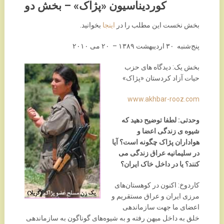
کوردیناسیون «پژاک» – بخش دو
بخش نخست این مطلب را در
اینجا
بخوانید.
پنج‌شنبه ٣۰ ارديبهشت ۱٣٨۹ – ۲۰ می ۲۰۱۰
بخش یک: دیدگاه های حزب
حیات آزاد کردستان «پژاک»
www.akhbar-rooz.com
وحدتی: لطفا توضیح دهید که
شیوه ی زندگی اعضا و
هواداران پژاک چگونه است؟ آیا
در سلیمانیه عراق زندگی می
کنند؟ یا در داخل خاک ایران؟
کاردوخ: اکنون در کوهستان‌های
مرزی ایران و عراق مستقریم و
اعضای ما جهت سازماندهی
خلق به داخل میهن رفته و به شیوه‌های گوناگون به سازماندهی