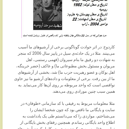
کاردوخ: در اثر حوادث گوناگونی برخی از آرشیوهای ما آسیب
می‌بینند. مثلا در یک حادثه‌ی سیل در پاییز سال 2006 که منجر
به شهادت دو رفیق ما بنام سیروان (فهمی رستمی، اهل
مریوان و مسئول بخش مطبوعاتی ما) و عاکف (خضر خرینگه،
اهل بوکان و عضو رهبریت حزب ما) شد، بخشی از آرشیوهای
ما از بین رفت. برخی از معلومات و داده‌های آرشیو ما نیز حاوی
نواقصی است که واحد مربوطه بر روی آن‌ها کار می‌نماید. به
همین سبب چنین مورادی روی می‌دهند.
مثلا معلومات مربوط به رفیقی با کد سازمانی «طوفان» در
سایت و بایگانی ما ناقص بود که چون شخصا ایشان را
می‌شناختم، مواردی را که می‌دانستم طی یک یادداشت به
اطلاع واحد بایگانی رساندم. همچنین رفقای بخش بایگانی از
تمامی رفقا پرس و جو کرده و سعی در کامل کردن آرشیوهای