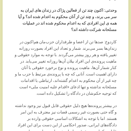
وحدتی: اکنون چند تن از فعالین پژاک در زندان های ایران به
سر می برند، و چند تن از آنان محکوم به اعدام شده اند؟ و آیا
همه ی این افرادی که به اعدام محکوم شده اند در عملیات
مسلحانه شرکت داشته اند؟
کاردوخ: صدها تن از اعضا و طرفداران حزب‌مان هم‌اکنون در
زندان‌ها بسر می‌برند. شمار و تعداد این افراد بصورت روزانه
تغییر یافته و هر روز بیشتر می‌گردند. با توجه به موارد حقوقی و
ماهیت پرونده‌ی این افراد بیلان آن‌ها روزانه تغییر می‌یابد. در
کنار شمار آن‌ها، ماهیت پرونده و نوع برخورد حقوقی با آنان
دارای اهمیت است. آنانی که چه با پرونده‌ی مرتبط با حزب ما و
چه غیر از آن محکوم به اعدام گشته‌اند، ارتباطی با اقدامات
مسلحانه نداشته و تنها ادعای «اقدام علیه امنیت ملی» است
که توجیه حکم‌شان در دادگاه را تشکیل داده است.
در بیشتر پرونده‌ها هیچ دلیل حقوقی قابل قبول نیز وجود نداشته
و گاه حتی بصورت غیر رسمی قضات نیز معترف به این امر
هستند. اما با توجه به اشکالات اساسی حقوقی وارده بر
دادگاه‌های ایرانی، صدور احکامی از این دست برای این افراد