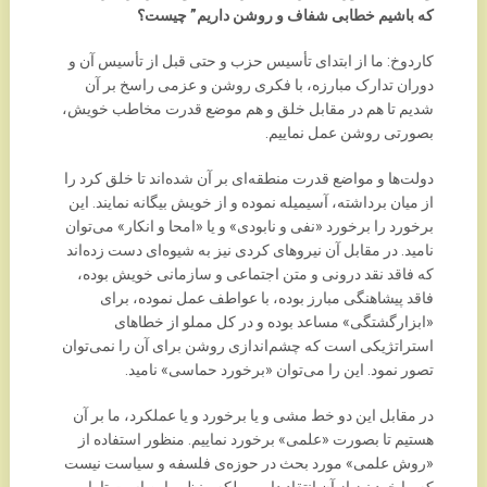
که باشیم خطابی شفاف و روشن داریم” چیست؟
کاردوخ: ما از ابتدای تأسیس حزب و حتی قبل از تأسیس آن و
دوران تدارک مبارزه، با فکری روشن و عزمی راسخ بر آن
شدیم تا هم در مقابل خلق و هم موضع قدرت مخاطب خویش،
بصورتی روشن عمل نماییم.
دولت‌ها و مواضع قدرت منطقه‌ای بر آن شده‌اند تا خلق کرد را
از میان برداشته، آسیمیله نموده و از خویش بیگانه نمایند. این
برخورد را برخورد «نفی و نابودی» و یا «امحا و انکار» می‌توان
نامید. در مقابل آن نیروهای کردی نیز به شیوه‌ای دست زده‌اند
که فاقد نقد درونی و متن اجتماعی و سازمانی خویش بوده،
فاقد پیشاهنگی مبارز بوده، با عواطف عمل نموده، برای
«ابزارگشتگی» مساعد بوده و در کل مملو از خطاهای
استراتژیکی است که چشم‌اندازی روشن برای آن را نمی‌توان
تصور نمود. این را می‌توان «برخورد حماسی» نامید.
در مقابل این دو خط ‌مشی و یا برخورد و یا عملکرد، ما بر آن
هستیم تا بصورت «علمی» برخورد نماییم. منظور استفاده از
«روش علمی» مورد بحث در حوز‌ه‌ی فلسفه و سیاست نیست