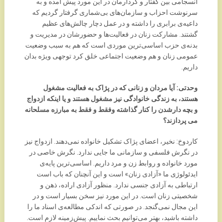
انسجامی بین گفتار و کردارمان در این مورد پیش آمده و به
سرنوشت احزاب و سازمان‌های بی‌شماری گرفتار گردیم که
داعیه‌ی برابری را داشته و در عمل دچار چالش‌های عظیم
گشتند. مشارکت زنان در فعالیت‌ها و حضورشان در مدیریت و
بدنه‌ی حزب اساسی‌ترین موردی است که هم به سبب وضعیت
عمومی زنان و هم وضعیت اجتماعی خلق کرد توجهی ویژه بدان
داریم.
وحدتی: آیا مردان و زنانی که در پژاک به فعالیت مشغول
هستند، به زندگی خانوادگی نیز مشغول هستند و یا اینکه ازدواج
و بچه دارشدن را کنار گذاشته وفقط و فقط به مبارزه مسلحانه
می پردازند؟
کاردوخ: نخیر، اعضای پژاک تشکیل خانواده نمی‌دهند. ازدواج نیز
در نگرش فلسفی و سازمانی ما جایی ندارد. نگرش خاصی در
مورد خانواده و روابط زن و مرد داریم. اساسی‌ترین پایه‌ی
ایدئولوژی ما «آزادی زنان» است و این آنچنان که باب است
ارتباطی به آزادی جنسی ندارد. منظور آزادی اراده، ذهن و
شخصیتی زنان است. در این مورد نیز سخن بسیار است و در
این مجال نمی‌گنجد. در صورتی که اندکی مطالعه‌ی اسناد ما را
داشته باشید، بهتر می‌توانیم بحث نماییم. پیش‌زمینه لازم است.