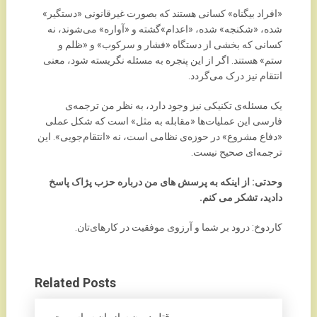
«افراد بیگناه» کسانی هستند که بصورت غیرقانونی «دستگیر»
شده، «شکنجه» شده، «اعدام»‌گشته و «آواره» می‌شوند، نه
کسانی که بخشی از دستگاه «فشار و سرکوب» و «ظلم و
ستم» هستند. اگر از این پنجره به مسئله نگریسته شود، معنی
انتقام نیز درک می‌گردد.
یک مسئله‌ی تکنیکی نیز وجود دارد، به نظر من ترجمه‌ی
فارسی این عملیات‌ها «مقابله به مثل»‌ است که شکل عملی
«دفاع مشروع»‌ در حوزه‌ی نظامی است، نه «انتقام‌جویی». این
ترجمه‌ای صحیح نیست.
وحدتی: از اینکه به پرسش های من درباره حزب پژاک پاسخ
دادید، تشکر می کنم.
کاردوخ: درود بر شما و آرزوی موفقیت در کارهای‌تان.
Related Posts