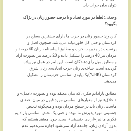
بتوان بدان جواب داد.
وحدتی: لطفا در مورد تعداد و یا درصد حضور زنان در پژاک
بگویید؟
کاردوخ: حضور زنان در حزب ما دارای بیشترین سطح در
کردستان و حتی کل خاورمیانه می‌باشد. همچون اصل و
پرنسیب در مدیریت حزب و مطابق اساسنامه زنان 40 درصد و
مردان نیز 40 درصد را تشکیل داده و 20 درصد نیز بصورت آزاد
و مطابق میل رأی‌دهندگان است. این امر در عمل نیز پیاده
گردیده است. شاخه‌ی زنان حزب اتحادیه‌ی زنان شرق
کردستان (YJRK)یک پایه‌ی اساسی حزب‌مان را تشکیل
می‌دهد.
مطابق پارادایم فکری که بدان معتقد بوده و بصورت «عمل» و
«اخلاق» نیز از معیارهای اساسی مورد قبول در میان اعضای
ماست، زنان باید در سطح مردان بوده و هیچگونه تبعیض
جنسیتی مورد پذیرش ما نبوده و حتی یک بخش اساسی پارادایم
فکری ما نیز «آزادی جنسیتی» است. چون معتقد هستیم که
بدون آزادی زنان، جامعه آزاد نمی‌شود اجازه نمی‌دهیم عدم