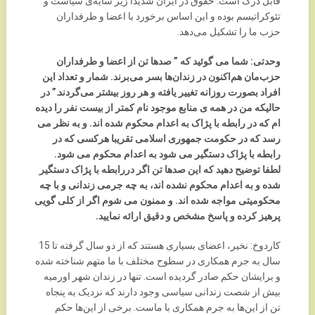
قابل درک است. حقوق در ایران شدیدا زیر سایه‌ی سیاست و
تئوکراتیسم بوده و این اساس برخورد با اعضا و طرفداران
حزب ما را تشکیل می‌دهد.
وحدتی: شما می گوئید که ” صدها تن از اعضا و طرفداران
حزب‌مان هم‌اکنون در زندان‌ها بسر می‌برند. شمار و تعداد این
افراد بصورت روزانه تغییر یافته و هر روز بیشتر می‌گردند.” در
حالیکه من در همه ی منابع موجود نام کمتر از بیست نفر را دیده
ام که در رابطه با پژاک به اعدام محکوم شده اند. و به نظر می
رسد که در حکومت جمهوری اسلامی تقریبا هرکسی که در
رابطه با پژاک دستگیر می شود به اعدام محکوم می شود.
لطفا توضیح دهید که این صدها تن اگر دررابطه با پژاک دستگیر
شده و به اعدام محکوم نشده اند، به چه جرمی زندانی و با چه
محکومیتی مواجه شده اند. و ممنون می شوم اگر از کلی گویی
پرهیز کرده و پاسخ مشخص و دقیق ارائه نمایید.
کاردوخ: نخیر، اعضای بسیاری هستند که از دو سال گرفته تا 15
سال به جرم همکاری در سطوح مختلف با ما متهم شناخته شده
و برایشان حکم صادر گردیده است. تنها در زندان شهر اورمیه
بیش از شصت زندانی سیاسی وجود دارند که نزدیک به پنجاه
تن از این‌ها به جرم همکاری با ماست. برخی از این‌ها حکم