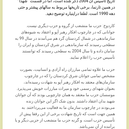
تاریخ تاسیس آن 2004 ذکر شده است، اما در قسمت “شهدا”
در همین تارنما، برخی تاریخها مربوط به سالهای پیشتر و حتی
دهه 1990 است. لطفا دراینباره توضیح دهید.
کاردوخ: حزب ما منشعب از گروه و حزب دیگری نیست.
جوانانی که در چارچوب افکار رهبر آپو و اعتقاد به شیوه‌های
سازماندهی در شمال کردستان گرد هم می‌آمدند در سال 99 به
سطحی رسیدند که سازماندهی در شرق کردستان و ایران را
سامان داده و تا سال 2004 به سطحی رسیدند که توانستند
تأسیس حزب را اعلام نمایند.
حزب ما علاوه تمامی مبارزان راه آزادی و انسانیت، بصورت
مشخص تمامی جوانان شرق کردستان را که در چارچوب
سازمان‌های معتقد به افکار رهبر آپو به شهادت رسیده‌اند،
بعنوان شهدای رسمی خود و میراث مبارزات خویش می‌پذیرد.
موسسان حزب ما معتقد به همان چارچوبی بودند که آن جوانان
شهید بدان اعتقاد داشتند. بدون شک اگر این جوانان زنده
می‌بودند در چارچوب سازمان ما به فعالیت می‌پرداختند. به
همین جهت است که تاریخ شهادت برخی از این رفقا پیش از
تأسیس حزب است. و گرنه حزب ما منشعب از حزبی دیگر و یا
برآمده از آن نمی‌باشد.