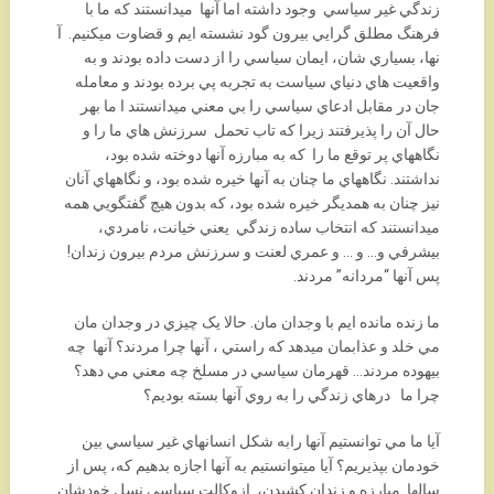
زندگي غير سياسي وجود داشته اما آنها ميدانستند که ما با
فرهنگ مطلق گرايي بيرون گود نشسته ايم و قضاوت ميکنيم. آ
نها، بسياري شان، ايمان سياسي را از دست داده بودند و به
واقعيت هاي دنياي سياست به تجربه پي برده بودند و معامله
جان در مقابل ادعاي سياسي را بي معني ميدانستند ا ما بهر
حال آن را پذيرفتند زيرا که تاب تحمل سرزنش هاي ما را و
نگاههاي پر توقع ما را که به مبارزه آنها دوخته شده بود،
نداشتند. نگاههاي ما چنان به آنها خيره شده بود، و نگاههاي آنان
نيز چنان به همديگر خيره شده بود، که بدون هيچ گفتگويي همه
ميدانستند که انتخاب ساده زندگي يعني خيانت، نامردي،
بيشرفي و… و … و عمري لعنت و سرزنش مردم بيرون زندان!
پس آنها “مردانه” مردند.
ما زنده مانده ايم با وجدان مان. حالا يک چيزي در وجدان مان
مي خلد و عذابمان ميدهد که راستي ، آنها چرا مردند؟ آنها چه
بيهوده مردند… قهرمان سياسي در مسلخ چه معني مي دهد؟
چرا ما درهاي زندگي را به روي آنها بسته بوديم؟
آيا ما مي توانستيم آنها رابه شکل انسانهاي غير سياسي بين
خودمان بپذيريم؟ آيا ميتوانستيم به آنها اجازه بدهيم که، پس از
سالها مبارزه و زندان کشيدن، ازوکالت سياسي نسل خودشان