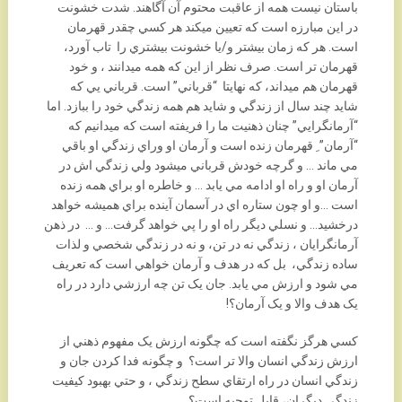
باستان نيست همه از عاقبت محتوم آن آگاهند. شدت خشونت
در اين مبارزه است که تعيين ميکند هر کسي چقدر قهرمان
است. هر که زمان بيشتر و/يا خشونت بيشتري را تاب آورد،
قهرمان تر است. صرف نظر از اين که همه ميدانند ، و خود
قهرمان هم ميداند، که نهايتا “قرباني” است. قرباني يي که
شايد چند سال از زندگي و شايد هم همه زندگي خود را ببازد. اما
“آرمانگرايي” چنان ذهنيت ما را فريفته است که ميدانيم که
“آرمان” ِ قهرمان زنده است و آرمان او وراي زندگي او باقي
مي ماند … و گرچه خودش قرباني ميشود ولي زندگي اش در
آرمان او و راه او ادامه مي يابد … و خاطره او براي همه زنده
است …و او چون ستاره اي در آسمان آينده براي هميشه خواهد
درخشيد… و نسلي ديگر راه او را پي خواهد گرفت… و … در ذهن
آرمانگرايان ، زندگي نه در تن، و نه در زندگي شخصي و لذات
ساده زندگي، بل که در هدف و آرمان خواهي است که تعريف
مي شود و ارزش مي يابد. جان يک تن چه ارزشي دارد در راه
يک هدف والا و يک آرمان؟!
کسي هرگز نگفته است که چگونه ارزش يک مفهوم ذهني از
ارزش زندگي انسان والا تر است؟ و چگونه فدا کردن جان و
زندگي انسان در راه ارتقاي سطح زندگي ، و حتي بهبود کيفيت
زندگي ديگران، قابل توجيه است؟