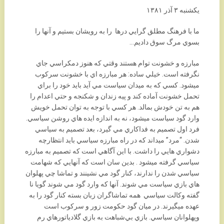
يكشنبه ٣ آذر ١٣٨١
ما با فرهنگ مطلق گرايي درها را به رويشان بستيم و آنها را
بسوي مرگ سوق داديم…
مبارزه و خشونت توام هستند وقتي که هنوز دمکراسي جاي
نگرفته است. خيلي ساده: هر مبارزه اي با خشونت سرکوب
ميشود. کسي که به ميدان سياست مي آيد بايد خود را براي
تحمل خشونت آماده کند و پيه زندان و شکنجه و حتي اعدام را
هم به تن خودش بمالد. هر کسي با توجه به توان تحمل خويش
وارد گود سياست ميشود، نه به اندازه ايده هاي روشن سياسي.
فرد اول تصميم به فداکاري مي گيرد، بعد تصميم به سياسي
شدن. “مرد” ميداند که در راه مبارزه سياسي بايد انتظارچه
دشواري هايي را داشت. با اين آگاهي است که تصميم به مبارزه
سياسي گرفته ميشود . بدين سان است که آنهايي که شهامت
سياسي شدن را ندارند، کنار گود مي نشينند و تماشا چي پهلوان
هاي بازي سياست مي شوند. آنها که وارد گود مي شوند گويا نا
گفته وکالت سياسي همه تماشاگران زبان بسته کنار گود را به
عهده ميگيرند. در ميان گود حکومت زور و سرکوب است
وپهلوانان سياسي. بازي بي‌‌شباهت به بازي گلادياتورهاي رم