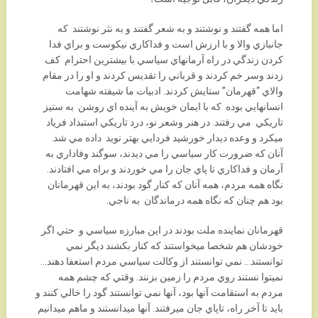
اما همه گفتند و نوشتند و به شعر گفتند و به نثر نوشتند که
جانبازي والا و با ارزش است و فداکاري نيکوست و براي فدا
کردن زندگي در راه آرمانهاي سياسي با بيشترين احترام کف
زدند وسر خم کردند و قرباني را تقديس کردند و او را در مقام
والاي “قهرمان” ستايش کردند. ادبيات ما شيفته شهامت
انسانهايي بوده که با ايمان خويش به آينده اي روشن به ستيز
تاريکي مي رفتند. در هنر وشعر نو، درد تاريکي استبداد فرياد
ميکرد و وعده ديدار خورشيد فردايي بهتر نويد داده مي شد.
آنان که ضرورت کار سياسي را مي ديدند، سوگند وفاداري به
آرمان و فداکاري تا پاي جان را مي خوردند و براه مي افتادند.
نگاه همه مردم، همه آنان که کنار گود بودند، به اين قهرمانان
بود هم چنان که نگاه همه درماندگان به ناجي.
قهرمانان نماينده ملت بودند در اين مبارزه سياسي و حتي اگر
خودشان هم شخصا ميخواستند که کنار بکشند ديگر نمي
توانستند… نمي توانستند از وکالت سياسي مردم استعفا دهند…
نميتوا نستند روي مردم را زمين بزنند. وقتي که چشم همه
مردم به استقامت آنها بود، آنها نمي توانستند گود را خالي کنند و
بايد تا آخر راه، تاپاي جان ميرفتند. آنها ميدانستند و ماهم ميدانيم