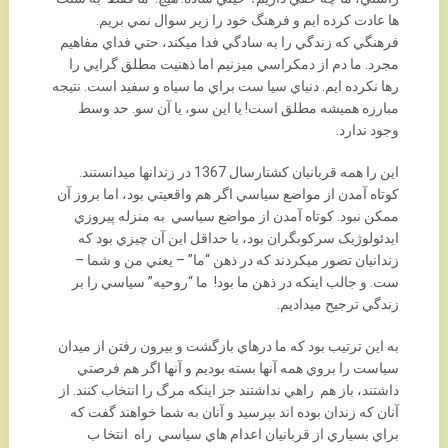
ها عادت کرده ايم و فرهنگ خود را زير سوال نمي بريم.
فرهنگي که زندگي را به سادگي فدا ميکند، حتي فداي مفاهيم
مجرد. ما دم از دمکراسي ميزنيم اما ذهنيت مطلق گرايي را
رها نکرده ايم. دنياي سيا ست براي ما سياه و سفيد است. نتيجه
مبارزه هميشه مطلق است! يا اين سو، يا آن سو. حد وسط
وجود ندارد.
اين را همه قربانيان کشتارسال 1367 در زندانها ميدانستند.
کوتاه آمدن از مواضع سياسي اگر هم واقعيتي بود، اما بروز آن
ممکن نبود. کوتاه آمدن از مواضع سياسي به منزله پيروزي
ايدئولوژيک سرکوبگران بود، يا حداقل اين آن چيزي بود که
زندانيان تصور ميکردند که در ذهن “ما” – يعني من و شما –
ست. و جالب اينکه در ذهن ما بود! ما “روحيه” سياسي را بر
زندگي ترجيح ميداديم.
به اين ترتيب بود که ما درهاي بازگشت و بيرون رفتن از ميدان
سياست را بروي همه آنها بسته بوديم و آنها اگر هم فرصتي
داشتند، باز هم راهي نداشتند جز اينکه مرگ را انتخاب کنند. از
آنان که زندان بوده اند بپرسيد و آنان به شما خواهند گفت که
براي بسياري از قربانيان اعدام هاي سياسي راه انتخا ب