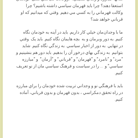
استعفا دهند؟ چرا بايد قهرمان سياسي داشته باشيم؟ چرا
وکالت قهرماني را به کسي مي دهيم وقتي که ميدانيم که او
قرباني خواهد شد؟
ما با وجدان‌مان خيلي کار داريم. بايد در آينه به خودمان نگاه
کنيم. به دور وبرمان و به بچه هايمان نگاه کنيم. بايد يک وقتي
در تنهايي به دور از اخبار سياسي به زندگي نگاه کنيم. شايد
بتوانيم به زندگي بهاي درخور آن را بدهيم. بايد دور هم بنشينيم و
“مرد” و “نامرد” و “قهرمان” و “قرباني” و “آرمان” و “مبارزه
سياسي” و … را در سياست و فرهنگ سياسي مان از نو تعريف
کنيم.
بايد با فرهنگي نو و وجداني تربيت شده خودمان را براي مبارزه
در راه تحقق دمکراسي ، بدون قهرمان و بدون قرباني، آماده
کنيم.