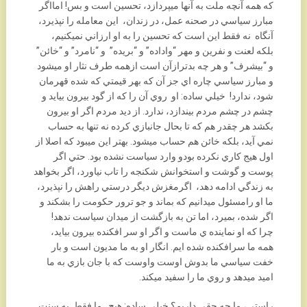
که همه آنچه ملت به آنها ميپردازد، تحسين است و بس! امااگر
مبارز سياسي در صحنه عمل، در زندان، اين معامله را نپذيرد،
آنگاه نه فقط اين است که تحسين را به او ارزاني نميکنيم،
بلکه لعنت و نفرين و مهر “واداده” و “بريده” و “نامرد” و “خائن”
و “بيشرف” و هر چه بدترازآن است ازهمه طرف نثار او ميشود
و مبارز سياسي چاره اي جز آن که بهر قيمتي که شده قهرمان
شود، ندارد! خيلي ساده: او روي آن را که از گود بيرون بيايد و
چشم در چشم مردم بيندازد، ندارد. از ديد مردم اگر او بيرون
بکشد هر چقدر هم که تا بحال جانبازي کرده نه تنها به حساب
نمي آيد، بلکه خائن هم حساب ميشود. بهتر اين ميبود که اصلا از
اول هيج کاري نکرده بودو وارد سياست نشده بود. حتي اگر
پوست و گوشت و استخوانش شکنجه را تاب نياورد، اگر بخواهد
به زندگي ادامه دهد، اگرمغزش ديگر درستي راهش را نپذيرد،
ما او رامسئول ميدانيم که بماند و جو ترور حکومت را بشکند و
اگر شده، بميرد، اما تن به بازگشت از ميدان سياست ندهد!
چرا که او نماينده ي ماست و اگر او سر افکنده بيرون بيايد،
همه ما سرافکنده شده ايم. انگار او به ما مديون است و بار
خفت سياسي ما بدوش اوست واوست که با جان بازي به ما
اميد ميدهد و روي ما را سفيد ميکند.
راستي، ما چه حقي داريم؟ خيلي ساده: هيچ. ما فقط به سنت