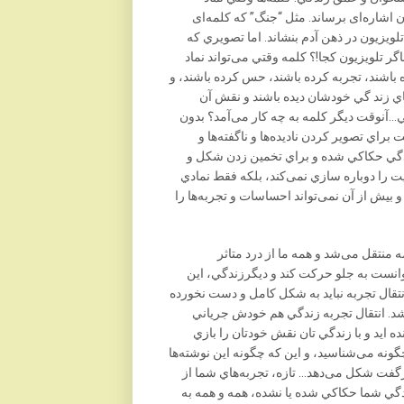
اشاره‌‌ای برساند. مثل “جنگ” که کلمه‌‌ای
ويزيون در ذهن آدم بنشاند. اما تصويري که
ر تلويزيون کجا!؟ کلمه وقتي می‌تواند نماد
ه باشند، تجربه کرده باشند، حس کرده باشند، و
اي زند گي خودشان ديده باشند و نقش آن
…آنوقت ديگر کلمه به چه کار می‌آمد؟ بدون
براي تصوير کردن ناديده‌ها و ناگفته‌ها و
ندگي حکاکي شده و براي تخمين زدن شکل و
 را دوباره سازي نمی‌کند، بلکه فقط نمادي
 بيش از آن نمی‌تواند احساسات و تجربه‌ها را
 منتقل می‌شد و همه ما از درد متاثر
انست به جلو حرکت کند و ديگرزندگي، اين
انتقال تجربه نبايد به شکل کامل و دست نخورده
اشد. انتقال تجربه زندگي هم خودش جرياني
 ايد و با زندگي تان نقش خودتان را بازي
 چگونه می‌شناسيد، و اين که چگونه اين نوشته‌ها
ازگفت شکل می‌دهد… تازه، تجربه‌هاي شما از
دگي شما حکاکي شده يا نشده، همه و همه به