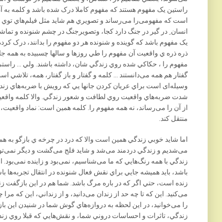
راستين يک مفهوم هستند که مفهوم کاملا درک شده باشد و کلمه به آن 
است که مفهومی‌را می‌رساند و تصويري هم شايد مثل فيلم‌هاي توي تل
انسان ِ در گير در جنگ دارد کجا، وتصويرجنگ در چشم شنونده و تماشاگ
يک مفهوم باشد که گوينده و شنونده هر دو مفهوم را بدانند، درک کرد
ذره ذره ي واقعيت آن مفهوم را طي روزها و سالها چسبيده به همه ج
مفهوم را ، حکاکي شده روي زندگي شان، داشته باشند. ولي … راستي
گفتار هم همه می‌دانستند … کلمه و گفتار و باز گفتار، همه، تلاشي است 
وسيله‌‌ای است براي عريان کردن جانها يي که رويش با ضربه‌هاي ز
شدت ضربه‌هاي واقعيت روي لطافت و شعور زندگي. والا کلمه واقعيت
از آن را می‌رساند، نه همه مفهوم را. کلمه همين است: نماد واقعيت، و
منتقل کند.
اما شايد خوبي زندگي همين است والا که درد در چرخه ي بازگو به همه
می‌شديم و زندگي دردمند می‌شد و شايد فلج می‌گشت و ديگر نمی‌تو
زندگي با همه رنگ‌هايي که ما می‌شناسيم، نمی‌بود و زاينده نمی‌بود. 
باشد، بايد هميشه جايي براي نقش فعال شنونده در انتقال تجربه‌ها ب
زنده است، حتي اگر که در باره مرگ باشد. شما هم در اين بازگفت زنده
می‌کنيد. اين که تا چه حد از زندان می‌دانيد، و از زنداني، اين که مرا
را می‌خوانيد، در اين لحظه به دروازه‌هاي گوش شما در شنيدن اين ب
زندگي، تاثرات و احساسات دروني شما، و نقش‌هايي که قبلا روي زن