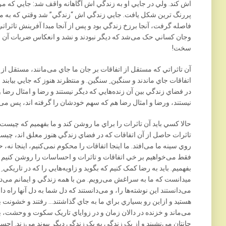
اش کند. ولي در جايي او به زندگي اش آگاهانه واقف شد: جايي که 
پررنگ ترين شکل يافت. جايي زندگي اش “زندگي” شد وقتي که به 
فاصله گرفت، آنجا برزخ زندگي بود و پس از آنجا مبدا آفرينش تاثراتي
وجان کساني حک می‌شد که ديگر نبودند و نشد و انعکاس ضربات آن چکش
سخت!
آن تاثراتي که مستقل از اتفاقات بر جان ما جاي می‌مانند، مستقل از
اتفاقات جاي ماندند و سنگين ِ سنگين. و منتظرند هنوز که جايي بيابند
در فضاي زندگي بين آن زنده‌هايي که ديگر نيستند و رضا و امثال رضا و
نيستند، ورضا و امثال رضا هم که سهم خودشان را گرفته اند، پس می‌
حالا کسي بايد آن تاثرات را براي ما روشن کند و ما بفهميم که چيست
تاثرات حاصل از آن اتفاقات که در فضاي زندگي هنوز معلق اند، چيست
روي سينه ما می‌افتد. ما اينجا اتفاقات را محکوم نمی‌کنيم، اينجا نه، ح
فقط می‌خواهيم بر خي اتفاقات و تاثرات و احساسات را روشن کنيم و
بفهميم. بايد به رضا کمک کنيم که بگويد و زاويه‌هايي را که در تاريکي
ميدانست که ما به سراغش می‌رويم. من با همه زندگي و ايمانم می‌دا
می‌دانستند اين نوشته‌ها را، و می‌دانستند که دل شما به دل آنها راه 
هستيد و ازاين رو بسياري براي ما به جاي گذاشتند… رفتند و خشونت باز
می‌ماند و خزنده در دالان زمان و در زواياي تاريک سکوت و وحشت، با
جانتان می‌نشيند و از يک زندگي به يک زندگي ديگر پيوند می‌زند. احسا