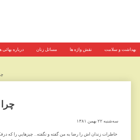
بهداشت و سلامت
نقش واژه ها
مسائل زنان
درباره بهائی ه
چر
چرا 
سه‌شنبه ۲۲ بهمن ۱۳۸۱
خاطرات زندان اش را رضا به من گفته و نگفته… چيزهايي را که درف