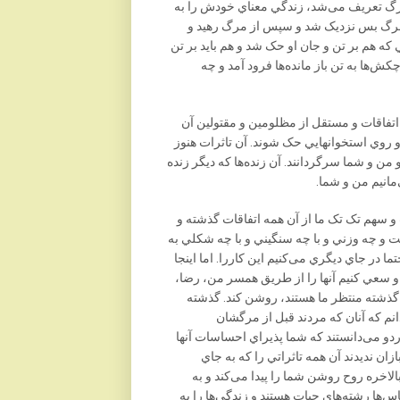
مرگ تعريف می‌شد، زندگي معناي خودش را به
مرگ بس نزديک شد و سپس از مرگ رهيد و
 که هم بر تن و جان او حک شد و هم بايد بر تن
‌ها به تن باز مانده‌ها فرود آمد و چه
 اتفاقات و مستقل از مظلومين و مقتولين آن
 و روي استخوانهايي حک شوند. آن تاثرات هنوز
 من و شما سرگردانند. آن زنده‌ها که ديگر زنده
مانيم من و شما.
 و سهم تک تک ما از آن همه اتفاقات گذشته و
 و چه وزني و با چه سنگيني و با چه شکلي به
تما در جاي ديگري می‌کنيم اين کاررا. اما اينجا
 سعي کنيم آنها را از طريق همسر من، رضا،
 ِ گذشته منتظر ما هستند، روشن کند. گذشته
نم که آنان که مردند قبل از مرگشان
داردو می‌دانستند که شما پذيراي احساسات آنها
ان نديدند آن همه تاثراتي را که به جاي
لاخره روح روشن شما را پيدا می‌کند و به
س‌ها رشته‌هاي حيات هستند و زندگي‌ها را به