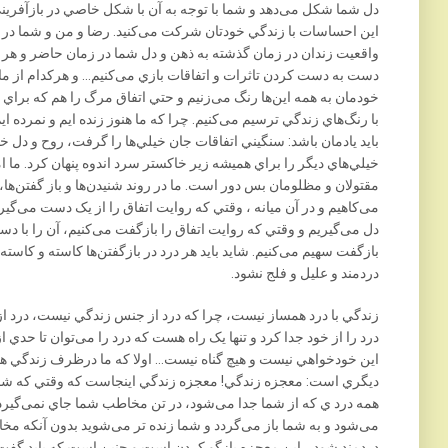
دل شما شکل می‌دهد و شما با توجه به آن با شکل خاصي در بازآفرين
اين احساسات با زندگي خودتان شرکت می‌کنيد. رضا و من و شما در مس
واقعيت زندان در زمان گذشته به ذهن و دل شما در زمان حاضر و هر 
دست به دست کردن تاثرات و اتفاقات بازي می‌کنيم… و هرکدام از ما 
خودمان به همه اين‌ها رنگ می‌زنيم و حتي اتفاق مرگ را هم که براي 
با رنگ‌هاي زندگي ترسيم می‌کنيم. چرا که ما هنوز زنده ايم و نمرده 
بايد يادمان باشد: سنگيني اتفاقات جان خيلي‌ها را گرفت، روح و دل خ
خيلي‌هاي ديگر را براي هميشه زير خاکستر سرد اندوه پنهان کرد. ما ا
مقتولان و مظلومان بس دور است. ما در روند شنيدن‌ها و باز گفتن‌ها، ب
می‌کاهيم و در آن ميانه ، وقتي که روايت اتفاق را از يک دست می‌گي
دل می‌گيريم و وقتي که روايت اتفاق را بازگفت می‌کنيم، آن را با دس
بازگفت سهيم می‌کنيم. شايد بايد هر درد در بازگفتن‌ها کاسته و کاسته
دردمند و عليل و فلج نشود.
زندگي با درد همساز نيست، چرا که درد از جنس زندگي نيست، درد از 
درد را از خود جدا کرد و تنها يک راه هست که درد را می‌توان تا حدي از
اين خودخواهي نيست و هيچ گناه نيست… اولا که ما درظرف زندگي همه
ديگري است: معجزه زندگي! معجزه زندگي اينجاست که وقتي که شما در
همه درد ي که از شما جدا می‌شود، در تن مخاطب شما جاي نمی‌گيرد ب
می‌شود و به شما باز می‌گردد و شما زنده تر می‌شويد بدون آنکه مخاط
دردمند شود… اين معجزه بازگو کردن است و چنين است که بايد گفت