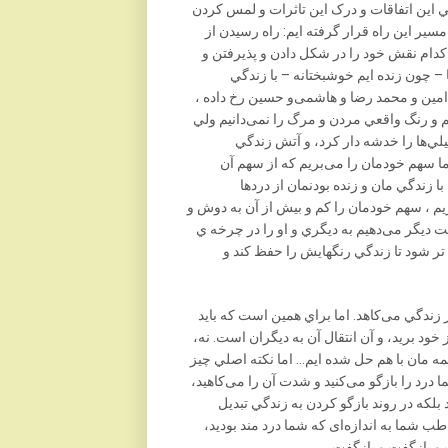
ي اين اتفاقات و درک اين تاثرات و لمس کردن
ير اين راه قرار گرفته ايم: راه رسيدن از
کدام نقش خود را در شکل دادن و پذيرفتن و
– چون زنده ايم خوشبختانه – با زندگي
امين و محمد رضا و ‌هاشمی‌و حسين رخ داده ،
ايم و رنگ واقعي مردن و مرگ را نمی‌دانيم ولي
يلي‌ها را خدشه دار کرد، و آتش زندگي
ما سهم خودمان را می‌بريم که از سهم آن
ا زندگي مان و زنده بودنمان از دردها
ريم ، سهم خودمان را کم و بيش از آن به دوش و
ت ديگر می‌دهيم به ديگري و او را در چرخه ي
 تر شود تا زندگي رنگهايش را حفظ کند و
زندگي می‌کاهد. اما براي همين است که بايد
 خود بريد، و آن انتقال آن به ديگران است. نه،
 مان با هم حل شده ايم… اما نکته اصلي چيز
د را بازگو می‌کنيد و شدت آن را می‌کاهيد،
لکه در روند بازگو کردن به زندگي تبديل
ب شما به اندازه‌‌ای که شما درد مند بوديد،
 و بازگفت و بازگفت…