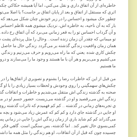
خاطره‌‌ای از آن اتفاق داري و نقل می‌کني، اما آيا هميشه حکاکي چ
اثري که مستقل از اتفاق و بعد از پايان اتفاق بر جاست؟ يا اصلا می‌تو
چطور حک ميشود و احساس را در زير خودش چنان شکل می‌دهد که احس
بار که به آن ناحيه، به خاطره اش، نزديک ميشوي همه تلاطم احساس ه
و آن گرداب احساس تو را به قعر زماني می‌برد که آن اتفاق رخ داده… 
تو ميماني که چقدر آن زمان زنده است… وحال را مثل پرده‌‌ای پشت
همان زمان واقعيت زندگي گذشته بر می‌گردد. زندگي حال ما حاصل 
چکش کاري شده. يعني که ما راه می‌رويم و حرف می‌زنيم و زندگي می
می‌کشيم و می‌بريم و هر آن با ما هستند و وجود ما را می‌سازند و در
ما هستيم.
من قبل از اين که خاطرات رضا را بشنوم و تصويري از اتفاق‌ها را در ذ
چکش‌هاي سهمگيني را روي وجودش و لحظات بسيار زيادي را با او گذر
صحنه به گذشته زندگي اش منتقل می‌شديم و خاطرات و اتفاقات گذشت
زندگي اش می‌رقصيد و او در گذشته می‌زيست. حضور جسم او در مقاب
ي تجربه‌هاي زماني در گذشته … کم کم فهميدم که تاثرات گذشته رو
او جايي در گذشته جاي دارد و کم کم که عمرش زياد می‌شود و بچه می‌
می‌گذراند کم کم شايد باري از زمان زندگي اش را جايي در زماني پس
کمی‌بسوي حال تغيير کند… اما گذشته، بس سنگين است. گاهي فکر 
چسبيده چون که قبل از آن اتفاقات، او هم زندگي را مثل همه ما داشت 