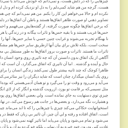
چيزهايي را که در دلش هست، و نمی‌دانم که خودش می‌داند يا نمی‌د
هست، گرچه من هم شايد کمی‌دلم را به دل او نزديک کرده ام و دل ا
نکرده ام و حالا می‌خواهم اين کار را بکنم. من هم نمی‌دانم که چي 
تصاوير ذهني او صورت ظاهر اتفاق‌ها هستند و باطن آن اتفاق‌ها در د
که برخي اتفاق‌ها چگونه صورت گرفته، از گفته‌هايش می‌فهمم و احس
حس‌ها غريب هستند و با بقيه حس‌ها و تاثرات بيگانه و در زندگي يا هر
نا بهنگام تجربه می‌شوند و غرابت چنين حسي با ساير حس‌ها، آنها را چنا
سخت است، بلکه تلاش براي بيان آنها ازطريق ساير حس‌ها هم مشکل 
تاثرات ما هستند. تاثرات و صورت بروز اتفاق‌ها به طور مستقل بي معني
آگاهي از يک اتفاق بدون دانستن آن که چه تاثيري روي وجود انسان 
حال و آينده و گذشته… اما آن تاثیري که اتفاق می‌گذارد، آن است که 
ظاهرا کوچک که چند ثانيه بيشتر طول نمی‌کشد زندگي انسان را براي ه
روي يک انسان ميگذارد چنان است که شايد ديگران را نيز متاثرمی‌کن
می‌آيد و می‌رود و وقت تو را می‌گيرد و تو همان آدمی‌هستي که بوده‌‌ا
مثل نسيمی‌که بر قامت تو بوزد، ازرويت گذشته و انگار که از لاي انگ
چيزي توي دستهايت به جاي نمانده است. ولي بعضي اتفاق‌ها روي پوس
و هشيارت نگه می‌دارد، و بعضي‌ها در جانت هم رسوخ می‌کند، در نه
استخوانهايت حکاکي می‌کند چيزي يا چيزهايي را که تا ابد می‌ماند چي
است، اتفاق افتاده و رفته و لي آن چيز، آن تاثير بي زبان که فقط در و
می‌شود و تمام می‌شود و پايان می‌يابد اما تاثير کهنه نمی‌شود و پايان 
عادت کني ودرون خود خيره به آن نماني، بلکه خو کرده به آن و با آن