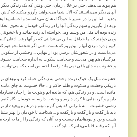
هم پيوند می‌دهند، حتي در خلال زمان، حتي وقتي که يک زندگي ديگر
آنهاي ديگر می‌دانستند که الآن شما می‌خواهيد وآرزو ميکنيد که کاش م
بدهيد… اما اين را در ضمير نا خودآگاه شان می‌دانستند و احساس‌ها يش
و به دل بگيريم و سهم زندگي آنها را در زندگي خودمان به نحوي انعکا
زنده بوده اند مثل من وشما ومی‌خواسته اند زنده بمانند و با خشونتي 
ومی‌خواهند که ما حداقل به اين بي عدالتي که بر آنها رفت اذعان کنيم
کنيم و درد مردن آنها را بپذيريم که هست، حتي اگر شخصا نخواهيم که آن
می‌دانست و در شعورشان ترسي بود از تنهايي … وحشتي از سکوتي 
مرگشان هم پهن می‌شد و ضخامت سکوت به اندازه ضخامت خشونت، 
و خشونت به جاي باقي نمی‌ماند وفقط احساس است که می‌توانست بما
خشونت مثل يک خوک درنده وحشي به زندگي حمله کرد و تيغ‌هاي ترا
تاريکي وحشت و سکوت و ظلم حاکم و … حالا خشونت به جاي مانده ا
مانده است، و در زندگي هم، که مانده ايم و هويت ما را چنان فشارداده
داريم و گريه‌هايي نا کرده داريم و وحشت داريم به خودمان نگاه کنيم… ا
زشتي خشونت … به تاثراتي که بس گم و مبهم و در هم و پيچيده از 
بايد باز گفت و باز گفت و بازگفت و … شکافت تا خودمان را بهتر بشناس
هست و بود و نبود‌هايمان چيست و به آنان که زندگي را از ما به ارث
آنها که رفتند قلبا می‌دانم که بايد گفت.