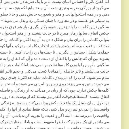
اما گفتن تاثر و احساس آسان نيست. تاثر با يک ضربه در مدتي بس کوتاه
می‌گريد از بزرگي ضربه و تيزي شدت آن وبعد ماهها که هيچ، سالها ط
دهي و در همه استخوانهايت و مغز و شعورت جايش دهي و حالا چطوري 
به سبکي هوا هستند و در محاوره با همان سبکي رد و بدل می‌شوند –
سنگين ترين کلمات را با تيزترين شيوه بکار بگيري، باز هم فرق ض
چکش اتفاق، سالها زمان ميبرد تا در جانت بنشيند و از مغز استخوان تا
بتواني کلماتي را براي بيان و شکل دادن به آن پيدا کني و کلمات را چنا
صداقت واقعيت برساند. چقدر بايد در انتخاب کلمات و ترکيب آنها کو
جمله‌ها شکل احساس را بگيرند… تا جمله‌ها درد را بيان کنند … تا جمله
بشوند بين آن که جانش را با اتفاق از دست داده و آن که اتفاق را
سنگيني مفهوم را با وزن کلمه‌ها تشخيس نمی‌دهد. اما کلمات هر چقدر
جانت می‌نشيند و تاثر حاصله را همانجا کسب می‌کني و حجم تاثير آنق
تمام می‌شود، کتاب را که می‌بندي، کلمات شايد حداکثر تا چندي روي 
می‌خورند پائين و می‌ريزند روي زمين و نامرئي می‌شوند و استخوانه
کلمه‌ها چکش ندارند چون که از زبان بر می‌آيند نه از زندگي. و فاصله
اتفاق نيستند. کلمه‌ها هيچوقت آنقدر تيز نيستند که از پوست به درون 
در طول زمان ، مثل يک واقعيت، کش پيدا نمی‌کنند و سمج به زندگي ات
واقعيت‌ها را نمی‌توانيم رد و بدل کنيم، بلکه فقط نمادي از آنها را، کلم
واقعيت را می‌رسانند… البته اگر واقعيت را تجربه کرده باشي، آن وقت
می‌ماند براي يک مفهوم که ظاهرا مفهوم است و باطنا معنايش درک نم
می‌شوند، بعضي مفاهيم در احساس، و بعضي مفاهيم در گوشت و استخ