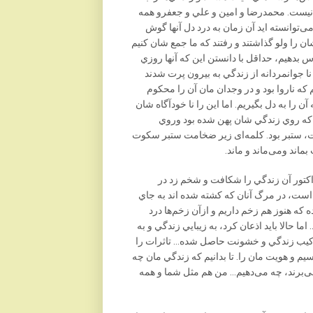
 نيست. محمدرضا و امين و علي و جعفرو همه
ی‌توانسته ايد آن زمان به درد دل آنها گوش
ان را ولو گذاشتند و رفتند که ما جمع شان کنيم
س بدهيم، حداقل با دانستن اين که آنها روزي
نا جوانمردانه از زندگي به بيرون پرت شدند
 که ناروا بود و در وجدان مان آن را محکوم
 را به دل بگيريم. اما اين را نا خودآگاه شان
که روي زندگي شان پهن شده بود وروي
ستبر بود. کلمه‌‌ای زير ضخامت ستبر سکوت
ند ومی‌ماند و ماند.
کتور آن زندگي را شکافت و شخم زد در
ست، در مرگ آنان که کشته شده اند به جاي
 که هنوز هم زخم داريم و ازآن زخم‌ها درد
ما حالا بايد اذعان کرد، به زيبايي زندگي و به
ترکيب زندگي و خشونت حاصل شده… تاثرات را
يم و هويت مان را. تا بدانيم که زندگي مان چه
 می‌برند، چه می‌دهيم… من هم مثل شما و همه