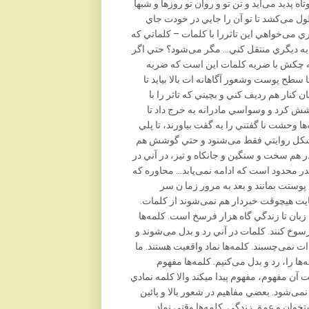
 پديد می‌آيد و تن تو و روان تو روزها و شبها
ول می‌کشد تا تو آن را جايي در خودت جاي
می‌خواهي اين تاثررا با کلمات – کلماتي که
 به ديگري منتقل کني… مگر می‌شود؟ حتي اگر
ربه چکش با ضربه کلمات اين است که ضربه
 سطح پوست وشعور آگاهانه ات بالا بيايد تا
ن کنار هم رديف کني و بچيني که تاثر را با
شش کرد و وسواسي مادرانه به خرج داد تا
‌ها وحشت نا گفتني را به گفت بياورند، تا پلي
 به شکل روايتي فقط می‌شنود و حتي گوشش هم
 هم سخت و سنگين و جانکاه و تيز، در آني در
در محدود است که ادامه نمی‌يابد… محاوره که
پوستت بمانند و بعد به مرور زما ن سر
ايت هيچوقت خبردار هم نمی‌شوند از کلمات.
 زبان تا زندگي گاه هزار فرسخ است. کلمه‌ها
رسوخ کنند. کلمات در آني رد و بدل می‌شوند و
 نمی‌چسبند. کلمه‌ها نماد واقعيت هستند. ما
ه‌ها را، رد و بدل می‌کنيم. کلمه‌ها مفهوم
 آن مفهوم، مفهوم پيدا ميکند والا کلمه نمادي
ی‌شود. بعضي مفاهيم در شعور بالا و پائين
وان و عمق زندگي. کلمه‌ها وقتي نماد