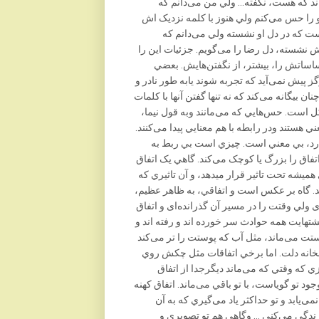
اند که هست، نگفته… ولي من می‌دانم که
و را حس می‌کنم ولي هنوز با کلمه نزديک اش
هست که در دل او نشسته ولي می‌دانم که
لش نشسته، دل رضا را می‌گويم. جزئيات اين را
اساتش را، بيشتر، از نگفتن‌هايش. بعضي
گز پيش نمی‌آيد که تجربه شوند يابه طور نادر و
ن بيگانه می‌کند که نه تنها گفتن آنها با کلمات
است. حس‌هايي که می‌مانند وبه قول نيما،
 هستند ودر رابطه با هم معنايي پيدا می‌کنند.
دارد، بي معني است. چيزي است بي ربط به
اتفاق را بزرگ يا کوچک می‌کند. گاهي يک اتفاق
ميشه تحت تاثير قرار ميدهد، و آن تاثيري که
د. گاه بر عکس است و اتفاقي، به ظاهر عظيم،
ی ولي وقتت را در مسير آن گذرانده‌‌ای و اتفاق
شتهايت همه حوادث سر خورده اند و رفته اند و
تت می‌ماند، مثل آب که پوستت را تر می‌کند
انخانه دلت. اما برخي اتفاقات مثل چکش روي
زي که وقتي که می‌ماند ديگرجدا از اتفاق
جود تو گوياست، با تو باقي می‌ماند. اتفاق کهنه
نمی‌يابد و تو حداکثر ياد می‌گيري که به آن
 زندگي می‌کني … وگاهي هم تو تصويري و