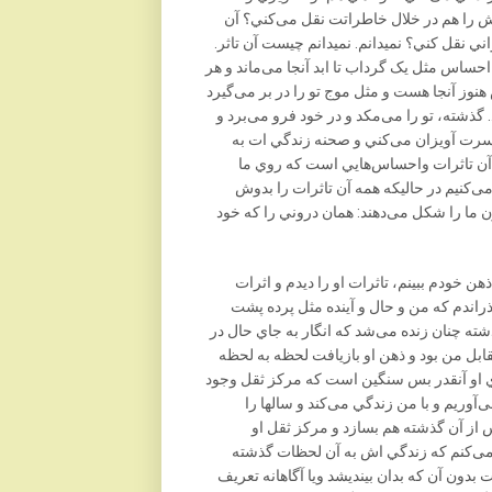
کش را هم در خلال خاطراتت نقل می‌کني؟ آن
اني نقل کني؟ نميدانم. نميدانم چيست آن تاثر.
اس مثل يک گرداب تا ابد آنجا می‌ماند و هر
نوز آنجا هست و مثل موج تو را در بر می‌گيرد
گذشته، تو را می‌مکد و در خود فرو می‌برد و
 سرت آويزان می‌کني و صحنه زندگي ات به
آن تاثرات واحساس‌هايي است که روي ما
‌کنيم در حاليکه همه آن تاثرات را بدوش
ون ما را شکل می‌دهند: همان دروني را که خود
هن خودم ببينم، تاثرات او را ديدم و اثرات
اندم که من و حال و آينده مثل پرده پشت
ه چنان زنده می‌شد که انگار به جاي حال در
ل من بود و ذهن او بازيافت لحظه به لحظه
ي او آنقدر بس سنگين است که مرکز ثقل وجود
آوريم و با من زندگي می‌کند و سالها را
 از آن گذشته هم بسازد و مرکز ثقل او
می‌کنم که زندگي اش به آن لحظات گذشته
بدون آن که بدان بينديشد ويا آگاهانه تعريف