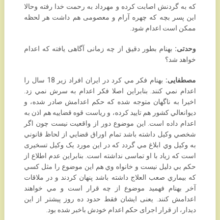
که به گردنش ‏اصابت کرده و مهرداد به رحمت خدا رفته وحالا
این پسر بچه که چهره آرام و معصومی هم داشت هر لحظه
‏ممکن است اعدام شود.‏
وحدتی:
بهنام بطور دقیق از چه زمانی آگاهی یافته که اعدام
خواهد شد؟
مصطفایی:
بهنام فكر مي كرد در ايران افراد زير 18 سال را
اعدام نمي كنند. بنابراين اصلا فكر اعدام به ‏سرش نمي زد.
اخيرا به ناگهان متوجه شده كه حكم اعدامش صادر شده، و
ديوانعالي كشور هم تاييد كرده، و ‏رياست قوه قضاييه هم اذن به
اعدام داده است. اين موضوع دور از واقعيت نيست چون اگر
شخصي وكيل ‏داشته باشد تمام اوراق قضايي از لحاظ قانوني
به وكيل وي ابلاغ مي گردد که در این مورد یک وکیل ‏تسخیری
است که زیاد با او تماسی نداشته است. بنابراين عدم اطلاع از
حكم بي دليل نيست و خانواه وي هم ‏اين موضوع را مثل كسي
كه بيماري صعب العلاج داشته باشد پنهان كردند و در ملاقات
آخر بهنام فهميد ‏موضوع از چه قرار است و مي خواهند
اعدامش كنند. یعنی ایشان فقط حدود ده روز پیشتر از این
دیدار، از ‏قرار اجرای حکم اعدام خودش باخبر شده بود.‏