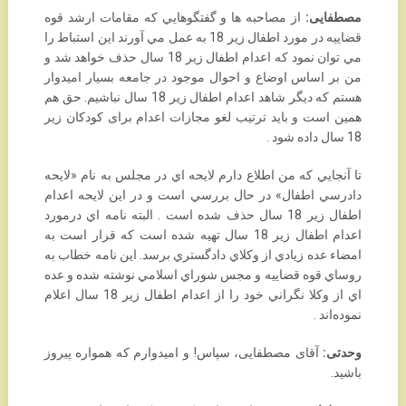
مصطفایی:
از مصاحبه ها و گفتگوهايي كه مقامات ارشد قوه
قضاييه در مورد اطفال زير 18 به عمل مي ‏آورند اين استباط را
مي توان نمود كه اعدام اطفال زير 18 سال حذف خواهد شد و
من بر اساس اوضاع و ‏احوال موجود در جامعه بسيار اميدوار
هستم كه ديگر شاهد اعدام اطفال زير 18 سال نباشيم. حق هم
همين ‏است و بايد ترتيب لغو مجازات اعدام برای کودکان زیر
18 سال داده شود . ‏
تا آنجايي كه من اطلاع دارم لايحه اي در مجلس به نام «لايحه
دادرسي اطفال» در حال بررسي است و در اين ‏لايحه اعدام
اطفال زير 18 سال حذف شده است . البته نامه اي درمورد
اعدام اطفال زير 18 سال تهيه شده ‏است كه قرار است به
امضاء عده زيادي از وكلاي دادگستري برسد. اين نامه خطاب به
روساي قوه قضاييه و ‏مجس شوراي اسلامي نوشته شده و عده
اي از وكلا نگراني خود را از اعدام اطفال زير 18 سال اعلام
‏نموده‌اند .‏
وحدتی:
آقای مصطفایی، سپاس! و امیدوارم که همواره پیروز
باشید.‏