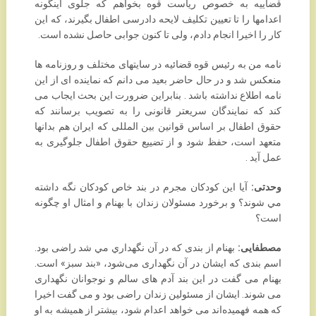
قضاییه به خصوص ریاست قوه بخواهم که جلوی اینگونه
اعدامها را تا تعیین تکلیف لایحه ‏دادرسی اطفال بگیرند، که این
کار را اخیرا انجام دادم، ولی تا کنون جوابی حاصل نشده است. ‏
نامه من به رئیس قوه قضائیه در سایتهای مختلف و روزنامه ها
منعکس شد و در حال حاضر بعید می دانم که ‏نماینده ای از این
نامه اطلاع نداشته باشد . بنابراین ضرورت این بحث ایجاب می
کند که نمایندگان سریعتر ‏قانونی را به تصویب برسانند که
حقوق اطفال بر اساس قوانین بین المللی که ایران هم بدانها
متعهد است، حفظ ‏شود و از تضییع حقوق اطفال جلوگیری به
عمل آید .‏
وحدتی:
آيا اين کودکان مجرم در بند خاص کودکان نگه داشته
مي شوند؟ و برخورد مسئولان زندان با بهنام ‏و امثال او چگونه
است؟
مصطفایی:
بهنام از بندی که در آن نگهداري مي شد راضی بود.
اسم بندی که ایشان در آن نگهداری می‌شود، «بند سبز» ‏است.
بهنام می گفت در این بند آدم های سالم و نوجوانان نگهداری
می شوند. ایشان از مسئولین زندان راضی ‏بود و می گفت اخیرا
که همه فهمیده‌اند می خواهد اعدام شود، بیشتر از همیشه به او