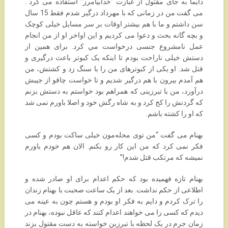
دایما به جای مقتول از عبارت ‏‏”خدابیامرز” استفاده می کرد .
می گفت من در زمانی که با مهرداد درگیر شدم فقط 15 سال
سن داشتم و ما با ‏هم بیشتر اوقات بر سر مسایل خیلی کوچک
و بچه گانه بحث و دعوا می کردیم و این اواخر او از من انجام
‏عمل نامشروع جنسی درخواست مي كرد. برای همین از
دستش خیلی ناراحت بودم تا اینکه یک کبوتر باعث ‏درگیری و
قتل شد. او یکی از کبوترهای من را با سنگ زد و کشتش، من
هم آمدم بیرون با هم درگیر شدیم و ‏تا خواست چاقو از جیبش
درآورد، من با تبرزینی که همراهم بود خواستم به دستش بزنم
که گردنش را کج ‏کرد و به شاه رگش خود و اصلا باورم نمی شد
که او را کشته باشم.‏
بهنام می گفت “من توی محله‌مون خیلی ساکت بودم و کسی
فکر نمی کرد که من این کار رو بکنم. الان هم ‏خودم باورم
نمیشه که مرتکب قتل شدم!”‏
بهنام تازه فهمیده بود که حکم اعدام برای او صادر شده و
اطلاعی از حکم نداشت. بعد از یک ساعت صحبت ‏با بهنام زندان
را ترک کردم و دایم به فکر او بودم و هستم چون به عینه می
دیدم که کسی را می خواهند اعدام ‏کنند که عاقل نبوده، بهنام در
زمان جرم در یک لحظه با تبرزین خواسته به دست مقتول بزند