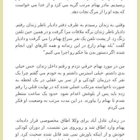
رسيديم. مادر بهنام ‏مرتب گريه مي کرد و از خدا مي خواست
که بچه او را از مرگ نجات دهد. ‏
وقتي به زندان رسيدم به طرف دفتر داديار ناظر زندان رفتم.
داديار ناظر زندان برگه ملاقات مرا گرفت و در ‏همين حين تلفن
زنگ زد. از پشت تلفن يک نفر سراغ بهنام را مي گرفت و داديار
گفت‏‎ ‎‏”بله بهنام زارع در ‏اين زندانه و همه کارهاي اون انجام
شده. اگر دستور بدن ما حکم رو اجرا مي کنيم.” ‏
‎ ‎
من در مورد بهنام حرفي نزدم و رفتم داخل زندان. حس خيلي
بدي داشتم. خیلی استرس داشتم و به خودم ‏مي گفتم چرا يک
نفر که درزمان کودکي و از سر بي عقلي در يک لحظه به
صورت ناخواسته مرتکب عملي ‏شده که در نهايت قتلي را رقم
زده بايد پس از بلوغش اعدام شود. حدود یک ساعت منتظر
شدم تا بهنام را ‏بیاورند. در این مدت مرتب به وضعیت او فکر
می کردم.‏
در زندان عادل آباد برای وکلا اطاق مخصوصی قرار داده‌اند.
بهنام وارد اطاق شد و روبروی من نشست. از ‏دوران کودکی
خودش و از اینکه باورش نمی شد قاتل شده صحبت کرد. او