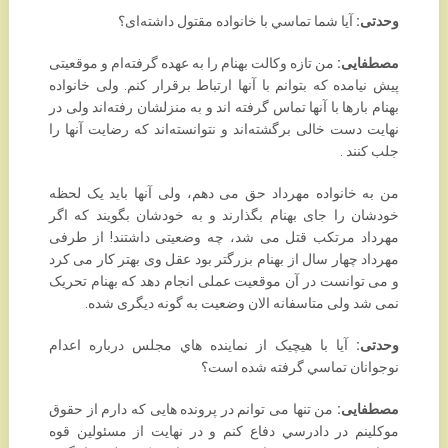
وحدتی:
آيا شما تماسي با خانواده مقتول داشته‌ای؟
مصطفایی:
من تازه وکالت بهنام را به عهده گرفته‌ام و موقعیتی
پیش نیامده که بتوانم با آنها ارتباط برقرار کنم. ‏ولی خانواده
بهنام بارها با آنها تماس گرفته اند و به منزلشان رفته‌اند ولی در
نهایت دست خالی برگشته‌اند و ‏نتوانسته‌اند که رضایت آنها را
جلب کنند . ‏
من به خانواده مهرداد حق می دهم، ولی آنها باید یک لحظه
خودشان را جای بهنام بگذارند و به خودشان ‏بگویند که اگر
مهرداد مرتکب قتل می شد، چه وضعیتی داشتند! از طرفی
مهرداد چهار سال از بهنام بزرگتر ‏بود عقل وی بهتر کار می کرد
و می توانست در آن موقعیت عملی انجام دهد که بهنام تحریک
نمی شد ولی ‏متاسفانه الان وضعیت به گونه دیگری شده.‏
وحدتی:
آيا با هيچيک از نماينده هاي مجلس درباره اعدام
نوجوانان تماسي گرفته شده است؟ ‏
مصطفایی:
من تنها می توانم در پرونده هایی که دارم از حقوق
موکلینم در دادرسي دفاع کنم و در نهایت از ‏مسئولین قوه