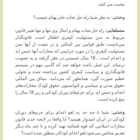
محبت می کنند.‏
وحدتی:
به نظر شما راه حل نجات جان بهنام چیست؟ ‏
مصطفایی:
راه حل نجات بهنام و امثال وي تنها و تنها تغيير قانون
مربوط به سن مسئوليت كيفري اطفال است. ‏قانونگذار
مي‌بايست طبق قوانين بين المللي و در تبعيت از آنها سن
مسئوليت كيفري را در مورد ‏جرايمي كه مجازات آنها حبس ابد
و اعدام است ، 18 سال شمسي در نظر گرفته و به تصويب
برساند. اين ‏عمل باعث خواهد شد كه گامي مهم در سيستم
قانونگذاري و سياست كيفري كشور برداشته شده و تحولي
عظيم ‏صورت گيرد. همانطور که می‌دانید، ميثاق بين المللي
حقوق مدني و سياسي و کنوانسيون حقوق کودک ‏مجازات‌های
اعدام و حبس ابد برای جرم‌های دوران کودکی و زیر 18 سال را
منع کرده است.‏
وحدتی:
شما تا چه حد به لغو اعدام برای جرم‌های دوران
کودکی در ایران امیدوار هستید؟ آیا واقعا در لایحه ‏جدید قانون
مجازات اسلامی که قوه قضائیه تهیه کرده و تا چند ماه دیگر
تقدیم مجلس می‌شود لغو اعدام ‏کودکان منظور شده است؟